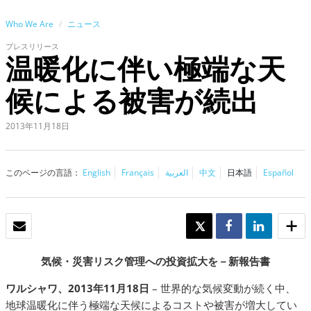
Who We Are
ニュース
プレスリリース
温暖化に伴い極端な天
候による被害が続出
2013年11月18日
このページの言語：
English
Français
العربية
中文
日本語
Español
Eメール
TWEET
SHARE
SHARE
気候・災害リスク管理への投資拡大を－新報告書
ワルシャワ、
2013
年
11
月
18
日
– 世界的な気候変動が続く中、
地球温暖化に伴う極端な天候によるコストや被害が増大してい