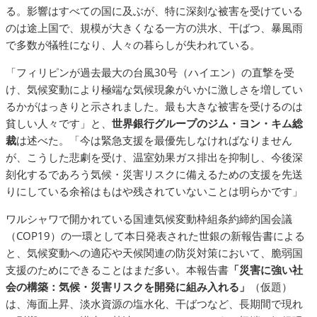
る。影響はすべての国に及ぶが、特に深刻な被害を受けている
のは途上国で、規模が大きくなる一方の洪水、干ばつ、暴風雨
で多数が犠牲になり、人々の暮らしが失われている。
「フィリピンが過去最大の台風30号（ハイエン）の直撃を受
け、気候変動により極端な気候現象がいかに激しさを増してい
るかがはっきりと示されました。最も大きな被害を受けるのは
貧しい人々です」と、
世界銀行グループのジム・ヨン・キム総
裁
は述べた。「今は緊急支援を最優先しなければなりません
が、こうした悲劇を受け、温室効果ガス排出を抑制し、今後深
刻化するであろう気候・災害リスクに備えるための支援を先送
りにしている余裕はもはや残されていないことは明らかです」
ワルシャワで開かれている国連気候変動枠組条約締約国会議
（COP19）の一環として本日発表された世銀の新報告書による
と、気候変動への適応や天候関連の防災対策において、脆弱国
支援のためにできることはまだ多い。本報告書
「災害に強い社
会の構築
：
気候・災害リスクを開発に組み入れる」
（仮題）
は、海面上昇、淡水資源の塩水化、干ばつなど、長期間で現れ