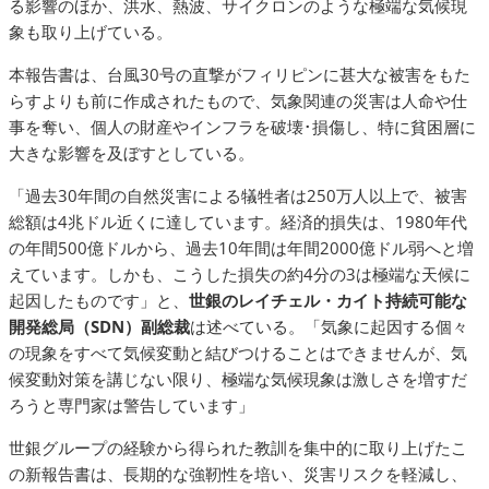
る影響のほか、洪水、熱波、サイクロンのような極端な気候現
象も取り上げている。
本報告書は、台風30号の直撃がフィリピンに甚大な被害をもた
らすよりも前に作成されたもので、気象関連の災害は人命や仕
事を奪い、個人の財産やインフラを破壊･損傷し、特に貧困層に
大きな影響を及ぼすとしている。
「過去30年間の自然災害による犠牲者は250万人以上で、被害
総額は4兆ドル近くに達しています。経済的損失は、1980年代
の年間500億ドルから、過去10年間は年間2000億ドル弱へと増
えています。しかも、こうした損失の約4分の3は極端な天候に
起因したものです」と、
世銀のレイチェル・カイト持続可能な
開発総局
（
SDN
）
副総裁
は述べている。「気象に起因する個々
の現象をすべて気候変動と結びつけることはできませんが、気
候変動対策を講じない限り、極端な気候現象は激しさを増すだ
ろうと専門家は警告しています」
世銀グループの経験から得られた教訓を集中的に取り上げたこ
の新報告書は、長期的な強靭性を培い、災害リスクを軽減し、