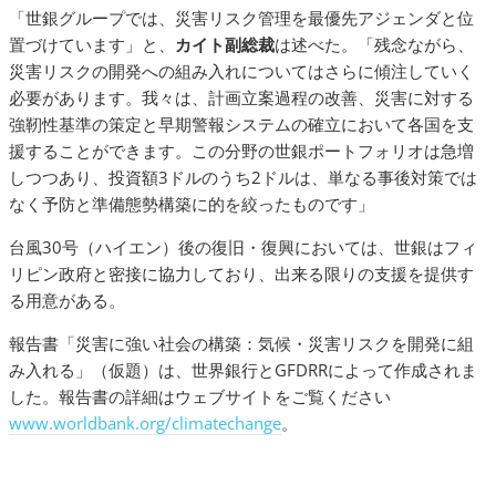
「世銀グループでは、災害リスク管理を最優先アジェンダと位
置づけています」と、
カイト副総裁
は述べた。「残念ながら、
災害リスクの開発への組み入れについてはさらに傾注していく
必要があります。我々は、計画立案過程の改善、災害に対する
強靭性基準の策定と早期警報システムの確立において各国を支
援することができます。この分野の世銀ポートフォリオは急増
しつつあり、投資額3ドルのうち2ドルは、単なる事後対策では
なく予防と準備態勢構築に的を絞ったものです」
台風30号（ハイエン）後の復旧・復興においては、世銀はフィ
リピン政府と密接に協力しており、出来る限りの支援を提供す
る用意がある。
報告書「災害に強い社会の構築：気候・災害リスクを開発に組
み入れる」（仮題）は、世界銀行とGFDRRによって作成されま
した。報告書の詳細はウェブサイトをご覧ください
www.worldbank.org/climatechange
。