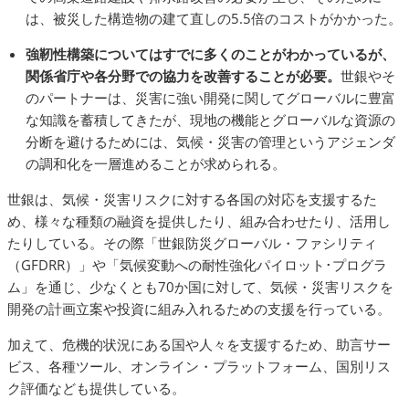
は、被災した構造物の建て直しの5.5倍のコストがかかった。
強靭性構築についてはすでに多くのことがわかっているが、
関係省庁や各分野での協力を改善することが必要。
世銀やそ
のパートナーは、災害に強い開発に関してグローバルに豊富
な知識を蓄積してきたが、現地の機能とグローバルな資源の
分断を避けるためには、気候・災害の管理というアジェンダ
の調和化を一層進めることが求められる。
世銀は、気候・災害リスクに対する各国の対応を支援するた
め、様々な種類の融資を提供したり、組み合わせたり、活用し
たりしている。その際「世銀防災グローバル・ファシリティ
（GFDRR）」や「気候変動への耐性強化パイロット･プログラ
ム」を通じ、少なくとも70か国に対して、気候・災害リスクを
開発の計画立案や投資に組み入れるための支援を行っている。
加えて、危機的状況にある国や人々を支援するため、助言サー
ビス、各種ツール、オンライン・プラットフォーム、国別リス
ク評価なども提供している。