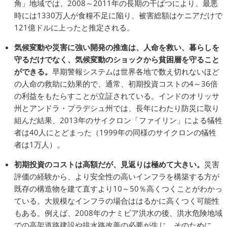
角」地域では、2008～2011年の長期の干ばつにより、最悪
時には1330万人が食糧不足に陥り、被害総額はケニアだけで
121億ドルに上ったと推定される。
気候変動や災害に強い開発の推進は、人命を救い、暮らしを
守るだけでなく、気候変動のショックから貧困層を守ること
ができる。
早期警報システムは世界各地で数え切れないほど
の人命の救助に効果的で、通常、初期投資コストの4～36倍
の利益をもたらすことが立証されている。インドのオリッサ
州とアンドラ・プラデシュ州では、長年にわたり防災に取り
組んだ結果、2013年のサイクロン「ファイリン」による犠牲
者は40人にとどまった（1999年の同様のサイクロンの犠牲
者は1万人）。
初期投資のコストは高額だが、見返りは極めて大きい。
災害
評価の経験から、より安全性の高いインフラを構築する方が
既存の構造物を建て直すより10～50％高くつくことがわかっ
ている。大規模なインフラの場合ははるかに高くつく可能性
もある。例えば、2008年のナミビア洪水の後、洪水危険地域
での高架道路建設や排水路改善の必要が生じ、そのために