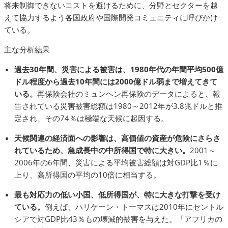
将来制御できないコストを避けるために、分野とセクターを越
えて協力するよう各国政府や国際開発コミュニティに呼びかけ
ている。
主な分析結果
過去
30
年間、災害による被害は、
1980
年代の年間平均
500
億
ドル程度から過去
10
年間には
2000
億ドル弱まで増えてきて
いる。
再保険会社のミュンヘン再保険のデータによると、報
告されている災害被害総額は1980～2012年が3.8兆ドルと推
定され、その74％は極端な天候に起因する。
天候関連の経済面への影響は、高価値の資産が危険にさらさ
れているため、急成長中の中所得国で特に大きい。
2001～
2006年の6年間、災害による平均被害総額は対GDP比1％に
上り、高所得国の平均の10倍に相当する。
最も対応力の低い小国、低所得国が、特に大きな打撃を受け
ている。
例えば、ハリケーン・トーマスは2010年にセントル
シアで対GDP比43％もの壊滅的被害を与えた。「アフリカの