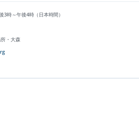
午後3時～午後4時（日本時間）
務所・大森
(opens
rg
in
a
new
tab)