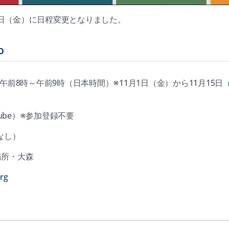
15日（金）に日程変更となりました。
D
金）午前8時～午前9時（日本時間）※11月1日（金）から11月1
ube）※参加登録不要
なし）
務所・大森
(opens
rg
in
a
new
tab)