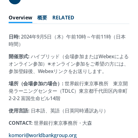
Share
Overview
概要
RELATED
日時:
2024年9月5日（木）午前10時～午前11時（日本
時間）
開催形式:
ハイブリッド（会場参加またはWebexによる
オンライン参加）※オンライン参加をご希望の方には、
参加登録後、Webexリンクをお送りします。
場所（会場参加の場合）:
世界銀行東京事務所 東京開
発ラーニングセンター（TDLC）東京都千代田区内幸町
2-2-2 富国生命ビル14階
使用言語:
日本語、英語（日英同時通訳あり）
CONTACT:
世界銀行東京事務所・大森
(opens
komori@worldbankgroup.org