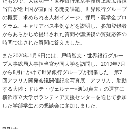
たもので、大森功一・世界銀行東京事務所上級広報担
当官が途上国が直面する開発課題、世界銀行グループ
の概要、求められる人材イメージ、採用・奨学金プロ
グラム、キャリアパス事例などを説明し、参加登録者
からあらかじめ提出された質問や講演後の質疑応答の
時間で出された質問に答えました。
また2020年1月6日には、戸崎智支・世界銀行グルー
プ人事総局人事担当官が同大学を訪問し、2019年7月
から8月にかけて世界銀行グループが開催した「第7
回アフリカ開発会議開催記念写真展 アフリカ、胎動
する大陸：ドルテ・ヴェルナー×渡辺貞夫」の運営に
横浜市立大学ボランティア支援センターを通じて参加
した学部学生との懇談会に参加しました。