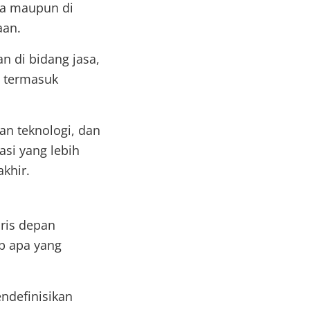
ya maupun di
aan.
n di bidang jasa,
, termasuk
an teknologi, dan
asi yang lebih
khir.
ris depan
p apa yang
definisikan