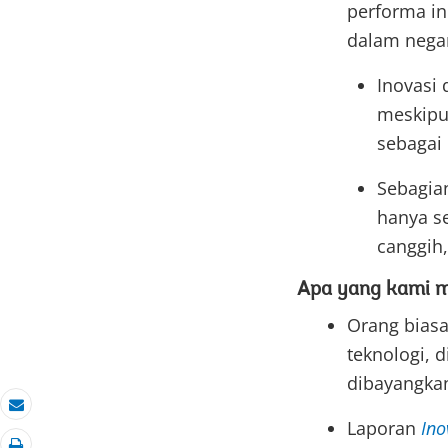
performa in
dalam negar
Inovasi 
meskipu
sebagai
Sebagian
hanya se
canggih
Apa yang kami m
Orang bias
teknologi, 
dibayangkan
Email
Laporan
Ino