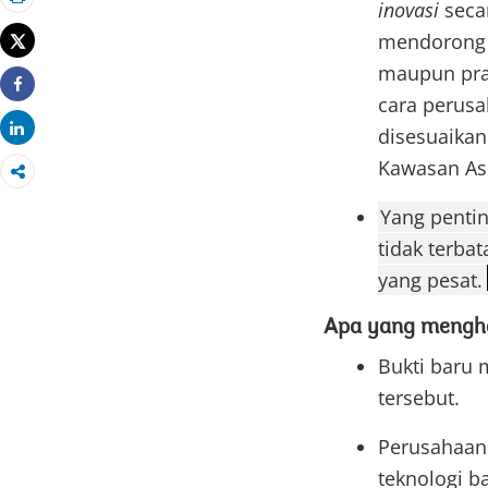
inovasi
seca
Cetak
mendorong g
Tweet
maupun pra
cara perusa
Share
Share
disesuaika
Kawasan As
Yang pentin
tidak terba
yang pesat.
Apa yang mengh
Bukti baru
tersebut.
Perusahaan
teknologi b