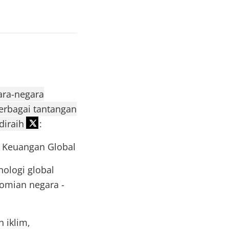
ara-negara
berbagai tantangan
diraih
:
s Keuangan Global
ologi global
omian negara -
 iklim,