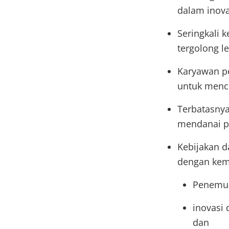
dalam inova
Seringkali 
tergolong l
Karyawan pe
untuk menci
Terbatasny
mendanai pr
Kebijakan d
dengan kem
Penemua
inovasi 
dan