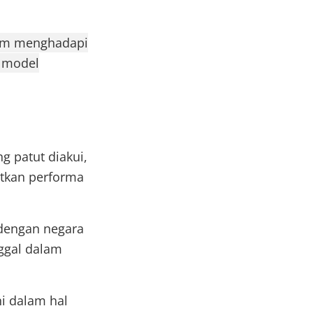
lam menghadapi
e model
g patut diakui,
atkan performa
dengan negara
ggal dalam
ni dalam hal