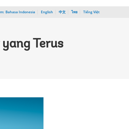
am:
_
Bahasa Indonesia
English
中文
ไทย
Tiếng Việt
 yang Terus