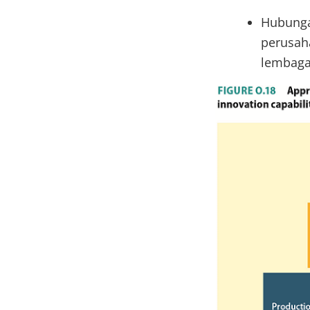
Hubungan
perusaha
lembaga 