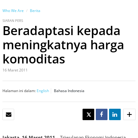
Who We Are
Berita
SIARAN PERS
Beradaptasi kepada
meningkatnya harga
komoditas
16 Maret 2011
Halaman ini dalam:
English
Bahasa Indonesia
EMAIL
TWEET
SHARE
SHARE
Jakarta, 16 Maret 2011
– Triwulanan Ekonomi Indonesia