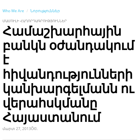
Who We Are
Նորություններ
ՄԱՄՈՒԼԻ ՀԱՂՈՐԴԱԳՐՈՒԹՅՈՒՆՆԵՐ
Համաշխարհային
բանկն օժանդակում
է
հիվանդությունների
կանխարգելմանն ու
վերահսկմանը
Հայաստանում
մարտ 27, 2013Õ©.