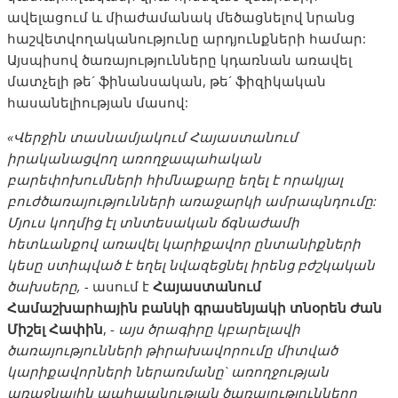
ավելացում և միաժամանակ մեծացնելով նրանց
հաշվետվողականությունը արդյունքների համար:
Այսպիսով ծառայությունները կդառնան առավել
մատչելի թե´ ֆինանսական, թե´ ֆիզիկական
հասանելիության մասով:
«
Վերջին
տասնամյակում
Հայաստանում
իրականացվող
առողջապահական
բարեփոխումների
հիմնաքարը
եղել
է
որակյալ
բուժծառայությունների
առաջարկի
ամրապնդումը
:
Մյուս
կողմից
էլ
տնտեսական
ճգնաժամի
հետևանքով
առավել
կարիքավոր
ընտանիքների
կեսը
ստիպված
է
եղել
նվազեցնել
իրենց
բժշկական
ծախսերը
, -
ասում է
Հայաստանում
Համաշխարհային
բանկի
գրասենյակի
տնօրեն
Ժան
Միշել
Հափին
, -
այս
ծրագիրը
կբարելավի
ծառայությունների
թիրախավորումը
միտված
կարիքավորներ
ի
ներառմանը
`
առողջության
առաջնային
պահպանության
ծառայությունները