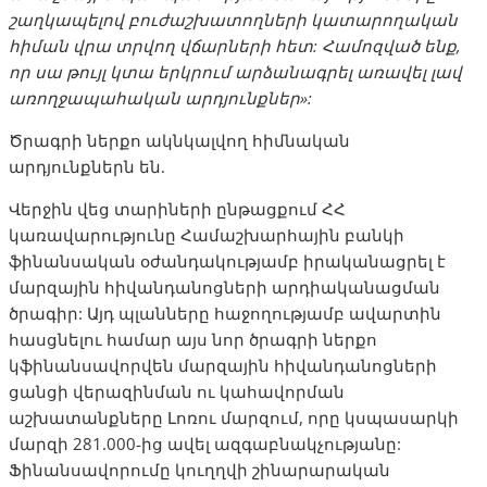
շաղկապելով
բուժաշխատողների
կատարողական
հիման
վրա
տրվող
վճարների
հետ
:
Համոզված
ենք
,
որ
սա
թույլ
կտա
երկրում
արձանագրել
առավել
լավ
առողջապահական
արդյունքներ
»:
Ծրագրի ներքո ակնկալվող հիմնական
արդյունքներն են.
Վերջին վեց տարիների ընթացքում ՀՀ
կառավարությունը Համաշխարհային բանկի
ֆինանսական օժանդակությամբ իրականացրել է
մարզային հիվանդանոցների արդիականացման
ծրագիր: Այդ պլանները հաջողությամբ ավարտին
հասցնելու համար այս նոր ծրագրի ներքո
կֆինանսավորվեն մարզային հիվանդանոցների
ցանցի վերազինման ու կահավորման
աշխատանքները Լոռու մարզում, որը կսպասարկի
մարզի 281.000-ից ավել ազգաբնակչությանը:
Ֆինանսավորումը կուղղվի շինարարական