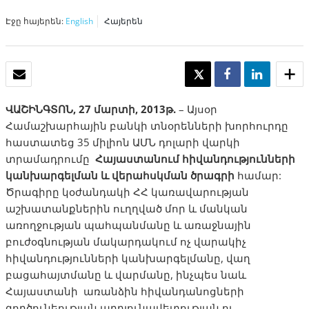
Էջը հայերեն:
English
Հայերեն
EMAIL
TWEET
SHARE
SHARE
ՎԱՇԻՆԳՏՈՆ
, 27
մարտի
, 2013
թ
.
– Այսօր
Համաշխարհային բանկի տնօրենների խորհուրդը
հաստատեց 35 միլիոն ԱՄՆ դոլարի վարկի
տրամադրումը
Հայաստանում
հիվանդությունների
կանխարգելման
և
վերահսկման
ծրագրի
համար:
Ծրագիրը կօժանդակի ՀՀ կառավարության
աշխատանքներին ուղղված մոր և մանկան
առողջության պահպանմանը և առաջնային
բուժօգնության մակարդակում ոչ վարակիչ
հիվանդությունների կանխարգելմանը, վաղ
բացահայտմանը և վարմանը, ինչպես նաև
Հայաստանի առանձին հիվանդանոցների
գործունեության արդյունավետության ու