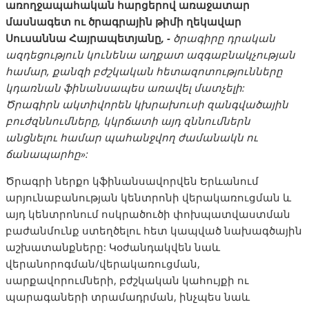
առողջապահական
հարցերով
առաջատար
մասնագետ
ու
ծրագրային
թիմի
ղեկավար
Սուսաննա
Հայրապետյանը
, -
ծրագիրը
դրական
ազդեցություն
կունենա
աղքատ
ազգաբնակչության
համար
,
քանզի
բժշկական
հետազոտությունները
կդառնան
ֆինանսապես
առավել
մատչելի
:
Ծրագիրն
ակտիվորեն
կխրախուսի
զանգվածային
բուժզննումները
,
կկրճատի
այդ
զննումներն
անցնելու
համար
պահանջվող
ժամանակն
ու
ճանապարհը
»:
Ծրագրի ներքո կֆինանսավորվեն Երևանում
արյունաբանության կենտրոնի վերակառուցման և
այդ կենտրոնում ոսկրածուծի փոխպատվաստման
բաժանմունք ստեղծելու հետ կապված նախագծային
աշխատանքները: Կօժանդակվեն նաև
վերանորոգման/վերակառուցման,
սարքավորումների, բժշկական կահույքի ու
պարագաների տրամադրման, ինչպես նաև