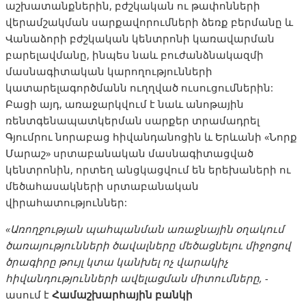
աշխատանքներին, բժշկական ու թափոնների
վերամշակման սարքավորումների ձեռք բերմանը և
Վանաձորի բժշկական կենտրոնի կառավարման
բարելավմանը, ինպես նաև բուժանձնակազմի
մասնագիտական կարողությունների
կատարելագործմանն ուղղված ուսուցումներին:
Բացի այդ, առաջարկվում է նաև անոթային
ռենտգենապատկերման սարքեր տրամադրել
Գյումրու նորաբաց հիվանդանոցին և Երևանի «Նորք
Մարաշ» սրտաբանական մասնագիտացված
կենտրոնին, որտեղ անցկացվում են երեխաների ու
մեծահասակների սրտաբանական
վիրահատություններ:
«
Առողջության
պահպանման
առաջնային
օղակում
ծառայությունների
ծավալները
մեծացնելու
միջոցով
ծրագիրը
թույլ
կտա
կանխել
ոչ
վարակիչ
հիվանդությունների
ավելացման
միտումները
, -
ասում է
Համաշխարհային
բանկի