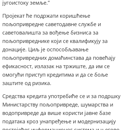
југоистоку земље.”
Пројекат ће подржати коришћење
пољопривредне саветодавне службе и
саветовалишта за вођење бизниса за
пољопривреднике који се квалификују за
донације. Циљ је оспособљавање
пољопривредних домаћинстава да повећају
ефикасност, излазак на тржиште, да им се
омогући приступ кредитима и да се боље
заштите од ризика.
Средства кредита употребиће се и за подршку
Министарству пољопривреде, шумарства и
водопривреде да више користи јавне базе
података кроз унапређење и модернизацију
постојећег информационог система и његово