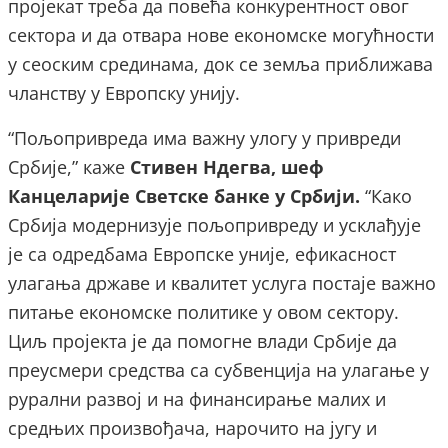
пројекат треба да повећа конкурентност овог
сектора и да отвара нове економске могућности
у сеоским срединама, док се земља приближава
чланству у Европску унију.
“Пољопривреда има важну улогу у привреди
Србије,” каже
Стивен Ндегва, шеф
Канцеларије Светске банке у Србији.
“Како
Србија модернизује пољопривреду и усклађује
је са одредбама Европске уније, ефикасност
улагања државе и квалитет услуга постаје важно
питање економске политике у овом сектору.
Циљ пројекта је да помогне влади Србије да
преусмери средства са субвенција на улагање у
рурални развој и на финансирање малих и
средњих произвођача, нарочито на југу и