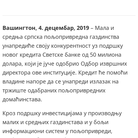
Вашингтон, 4. децембар, 2019
– Мала и
средња српска пољопривредна газдинства
унапредиће своју конкурентност уз подршку
новог кредита Светске банке од 50 милиона
долара, који је јуче одобрио Одбор извршних
директора ове институције. Кредит ће помоћи
владине напоре да се унапреди излазак на
тржиште одабраних пољопривредних
домаћинстава.
Кроз подршку инвестицијама у производњу
малих и средњих газдинстава и у бољи
информациони систем у пољопривреди,