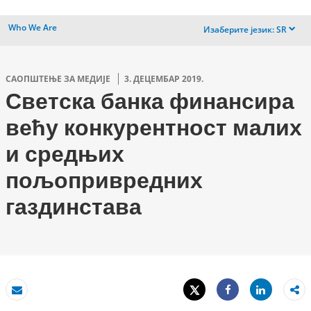
Who We Are
Изаберите језик:
SR
dropdown
САОПШТЕЊЕ ЗА МЕДИЈЕ
3. ДЕЦЕМБАР 2019.
Светска банка финансира
већу конкурентност малих
и средњих
пољопривредних
газдинстава
Tweet
Share
Пошаљи
Share