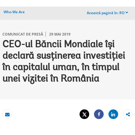
Who We Are
Această pagină în:
RO
dropdown
COMUNICAT DE PRESĂ
29 MAI 2019
CEO-ul Băncii Mondiale își
declară susținerea investiției
în capitalul uman, în timpul
unei vizitei în România
Tweet
Share
E-mail
Share