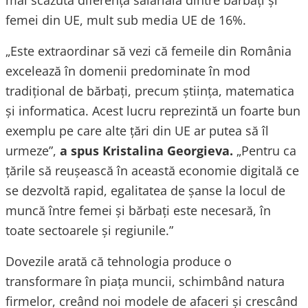
mai scăzută diferență salarială dintre bărbați și
femei din UE, mult sub media UE de 16%.
„Este extraordinar să vezi că femeile din România
excelează în domenii predominate în mod
tradițional de bărbați, precum știința, matematica
și informatica. Acest lucru reprezintă un foarte bun
exemplu pe care alte țări din UE ar putea să îl
urmeze”,
a spus Kristalina Georgieva.
„Pentru ca
țările să reușească în această economie digitală ce
se dezvoltă rapid, egalitatea de șanse la locul de
muncă între femei și bărbați este necesară, în
toate sectoarele și regiunile.”
Dovezile arată că tehnologia produce o
transformare în piața muncii, schimbând natura
firmelor, creând noi modele de afaceri și crescând