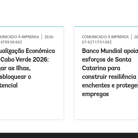
UNICADO À IMPRENSA
2026-
COMUNICADO À IMPRENSA
2
14T09:50:00Z
07-02T17:51:00Z
ualização Económica
Banco Mundial apoi
 Cabo Verde 2026:
esforços de Santa
ar as Ilhas,
Catarina para
sbloquear o
construir resiliência
tencial
enchentes e protege
empregos