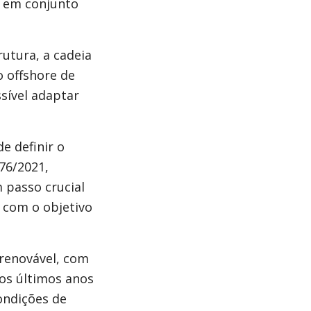
s em conjunto
utura, a cadeia
 offshore de
sível adaptar
e definir o
576/2021,
 passo crucial
, com o objetivo
 renovável, com
os últimos anos
ondições de