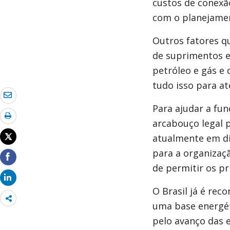
custos de conexã
com o planejamen
Outros fatores qu
de suprimentos e
petróleo e gás e 
tudo isso para at
Para ajudar a fun
arcabouço legal p
atualmente em di
para a organizaçã
de permitir os p
O Brasil já é re
Share
uma base energé
more
pelo avanço das e