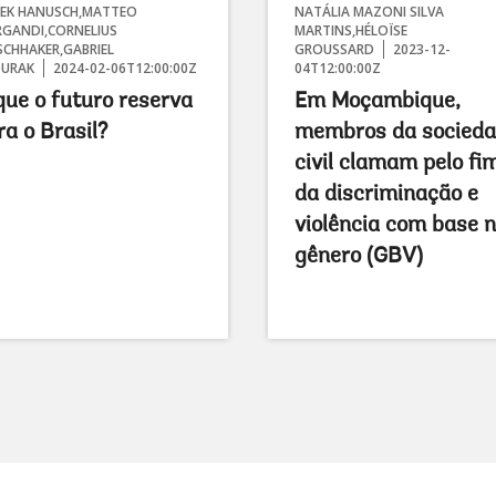
EK HANUSCH,MATTEO
NATÁLIA MAZONI SILVA
GANDI,CORNELIUS
MARTINS,HÉLOÏSE
ISCHHAKER,GABRIEL
GROUSSARD
2023-12-
URAK
2024-02-06T12:00:00Z
04T12:00:00Z
que o futuro reserva
Em Moçambique,
ra o Brasil?
membros da socied
civil clamam pelo fi
da discriminação e
violência com base 
gênero (GBV)