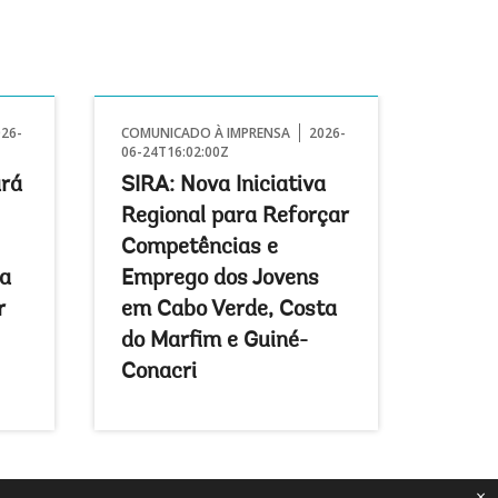
026-
COMUNICADO À IMPRENSA
2026-
06-24T16:02:00Z
ará
SIRA: Nova Iniciativa
Regional para Reforçar
Competências e
 a
Emprego dos Jovens
r
em Cabo Verde, Costa
do Marfim e Guiné-
Conacri
×