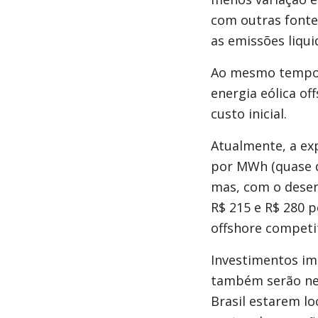
com outras fontes
as emissões liqui
Ao mesmo tempo, 
energia eólica of
custo inicial.
Atualmente, a exp
por MWh (quase du
mas, com o desenv
R$ 215 e R$ 280 
offshore competi
Investimentos imp
também serão nec
Brasil estarem l