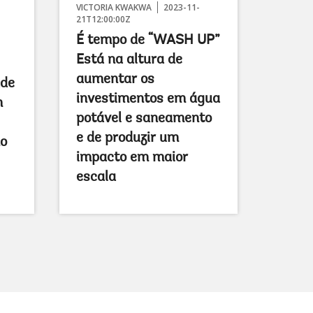
VICTORIA KWAKWA
2023-11-
21T12:00:00Z
É tempo de “WASH UP”
Está na altura de
aumentar os
ade
investimentos em água
m
potável e saneamento
e de produzir um
no
impacto em maior
escala