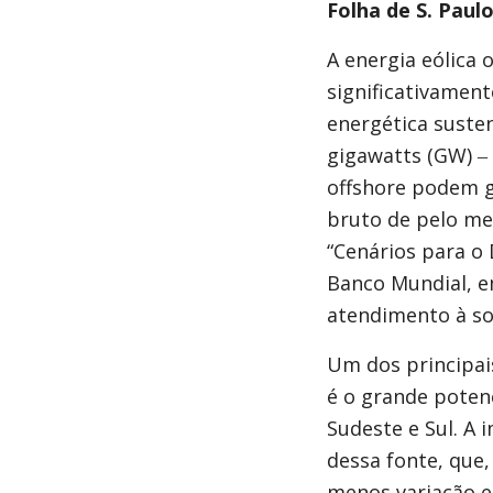
Folha de S. Paul
A energia eólica 
significativament
energética susten
gigawatts (GW) ‒ 
offshore podem g
bruto de pelo me
“Cenários para o 
Banco Mundial, e
atendimento à sol
Um dos principai
é o grande potenc
Sudeste e Sul. A 
dessa fonte, que
menos variação 