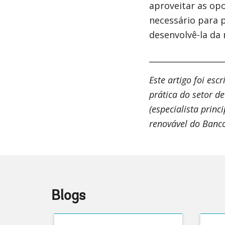
aproveitar as op
necessário para p
desenvolvê-la da 
__________________
Este artigo foi es
prática do setor d
(especialista princ
renovável do Banc
Blogs