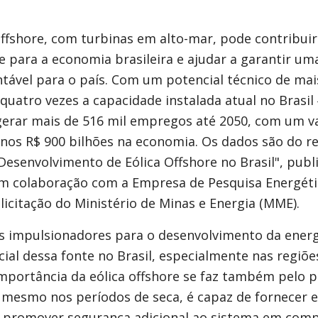
o
offshore, com turbinas em alto-mar, pode contribuir
e para a economia brasileira e ajudar a garantir um
tável para o país. Com um potencial técnico de mai
quatro vezes a capacidade instalada atual no Brasil 
erar mais de 516 mil empregos até 2050, com um v
nos R$ 900 bilhões na economia. Os dados são do r
Desenvolvimento de Eólica Offshore no Brasil", pub
m colaboração com a Empresa de Pesquisa Energéti
icitação do Ministério de Minas e Energia (MME).
s impulsionadores para o desenvolvimento da energi
ial dessa fonte no Brasil, especialmente nas regiõ
importância da eólica offshore se faz também pelo p
, mesmo nos períodos de seca, é capaz de fornecer e
e promover segurança adicional ao sistema em com