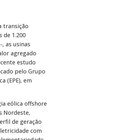
a transição
s de 1.200
‒, as usinas
alor agregado
ecente estudo
licado pelo Grupo
ca (EPE), em
a eólica offshore
es Nordeste,
erfil de geração
letricidade com
plementariedade