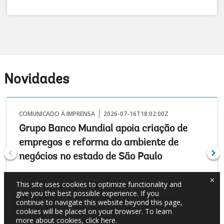
Novidades
COMUNICADO À IMPRENSA
2026-07-16T18:02:00Z
Grupo Banco Mundial apoia criação de
empregos e reforma do ambiente de
negócios no estado de São Paulo
×
This site uses cookies to optimize functionality and
give you the best possible experience. If you
continue to navigate this website beyond this page,
cookies will be placed on your browser. To learn
more about cookies,
click here
.