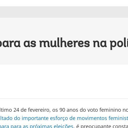
ara as mulheres na polí
timo 24 de fevereiro, os 90 anos do voto feminino no 
ltado do importante esforço de movimentos feminis
para para as próximas eleições
, é preocupante const