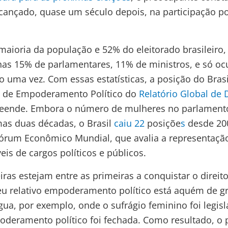
cançado, quase um século depois, na participação pol
aioria da população e 52% do eleitorado brasileiro,
as 15% de parlamentares, 11% de ministros, e só o
o uma vez. Com essas estatísticas, a posição do Brasi
ce de Empoderamento Político do
Relatório Global de
eende. Embora o número de mulheres no parlament
mas duas décadas, o Brasil
caiu
22
posiçõe
s
desde 20
 Fórum Econômico Mundial, que avalia a representaçã
eis de cargos políticos e públicos.
iras estejam entre as primeiras a conquistar o direit
eu relativo empoderamento político está aquém de g
gua, por exemplo, onde o sufrágio feminino foi legi
deramento político foi fechada. Como resultado, o p