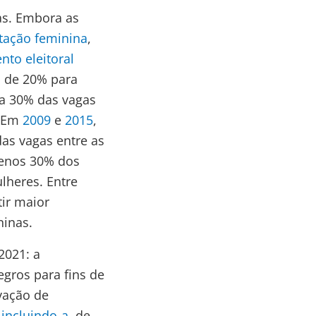
cas. Embora as
tação feminina
,
nto eleitoral
 de 20% para
ra 30% das vagas
. Em
2009
e
2015
,
das vagas entre as
menos 30% dos
lheres. Entre
tir maior
ninas.
2021: a
gros para fins de
ovação de
m
incluindo-a
, de