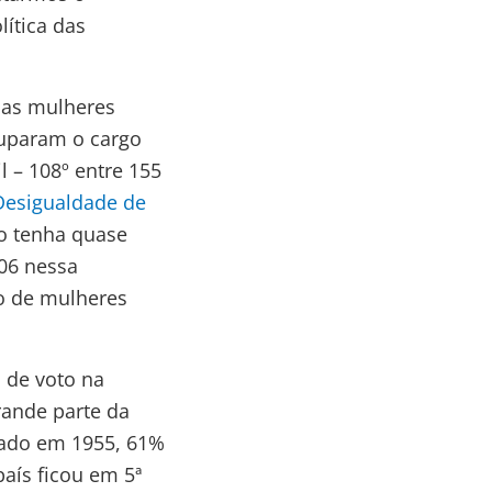
ítica das
 as mulheres
cuparam o cargo
l – 108º entre 155
 Desigualdade de
o tenha quase
06 nessa
o de mulheres
o de voto na
rande parte da
slado em 1955, 61%
aís ficou em 5ª