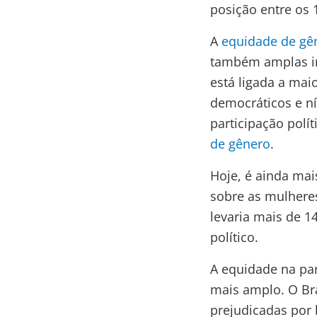
posição entre os
A
equidade de gên
também amplas im
está ligada a mai
democráticos e ní
participação pol
de gênero
.
Hoje, é ainda mai
sobre as mulheres
levaria mais de 
político.
A equidade na pa
mais amplo. O Bra
prejudicadas por 