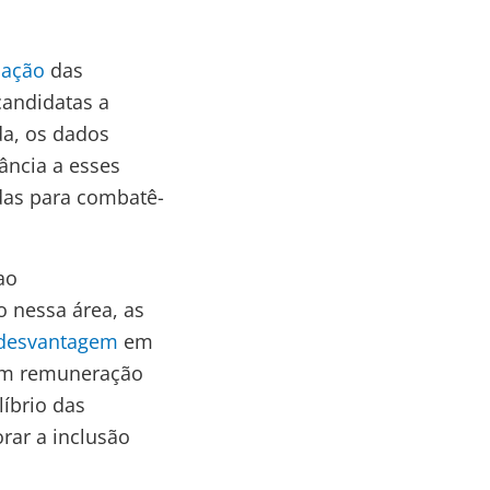
ipação
das
andidatas a
da, os dados
ância a esses
das para combatê-
ao
 nessa área, as
 desvantagem
em
tam remuneração
líbrio das
rar a inclusão