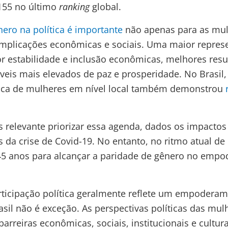
 155 no último
ranking
global.
ero na política é importante
não apenas para as mul
plicações econômicas e sociais. Uma maior repres
or estabilidade e inclusão econômicas, melhores resu
veis mais elevados de paz e prosperidade. No Brasil
ítica de mulheres em nível local também demonstrou
s relevante priorizar essa agenda, dados os impacto
 da crise de Covid-19. No entanto, no ritmo atual de 
145 anos para alcançar a paridade de gênero no emp
rticipação política geralmente reflete um empodera
sil não é exceção. As perspectivas políticas das mul
barreiras econômicas, sociais, institucionais e cultu