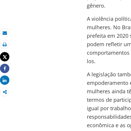
gênero.
A violência polít
mulheres. No Bra
prefeita em 2020 
Email
podem refletir um
Imprimir
comportamentos d
Tweet
los.
Share
A legislação tamb
Share
empoderamento ec
mulheres ainda 
termos de partic
igual por trabalh
responsabilidade
econômica e as o