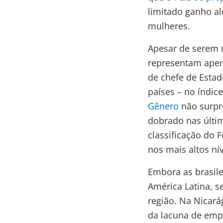
limitado ganho al
mulheres.
Apesar de serem m
representam apen
de chefe de Estad
países – no índi
Gênero
não surpr
dobrado nas últi
classificação do
nos mais altos nív
Embora as brasile
América Latina, s
região. Na Nicará
da lacuna de empo