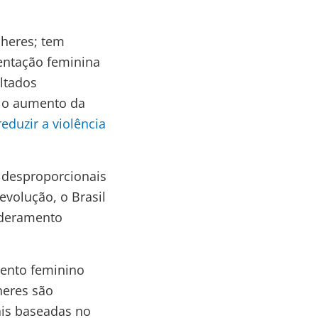
heres; tem
entação feminina
ltados
, o aumento da
reduzir
a violência
s desproporcionais
evolução, o Brasil
oderamento
mento feminino
heres são
rais baseadas no