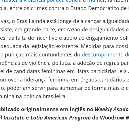
a, entre os crimes contra o Estado Democrático de D
ivas, o Brasil ainda está longe de alcançar a igualdade
iste, em grande parte, em razão de desigualdades e
es, da falta de incentivo e apoio ao engajamento pol
adequada da legislação existente. Medidas para possib
 a punição mais contundentes do
descumprimento de
idências de violência política, a adoção de regras par
el de candidatas femininas em listas partidárias, e a
romover a liderança feminina em órgãos partidários e
o, poderiam servir para aumentar de forma mais efet
nina na política brasileira.
publicado originalmente em inglês no
Weekly Asado
l Institute
e
Latin American Program
do Woodrow W