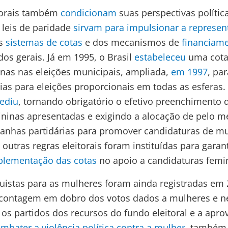
itorais também
condicionam
suas perspectivas políti
 leis de paridade
sirvam para impulsionar a represen
os
sistemas de cotas
e dos mecanismos de
financiame
dos gerais. Já em 1995, o Brasil
estabeleceu
uma cota
nas nas eleições municipais, ampliada,
em
1997
, pa
árias para eleições proporcionais em todas as esferas
rediu
, tornando obrigatório o efetivo preenchimento 
ininas apresentadas e exigindo a alocação de pelo 
anhas partidárias para promover candidaturas de mu
outras regras eleitorais foram instituídas para garan
plementação das cotas
no apoio a candidaturas femi
istas para as mulheres foram ainda registradas em 
contagem em dobro dos votos dados a mulheres e ne
e os partidos dos recursos do fundo eleitoral e a apr
ombater a violência política contra a mulher
, també