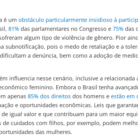
ica é um
obstáculo particularmente
insidioso
à
partic
sil,
81%
das parlamentares no Congresso e
75%
das c
sofreram algum tipo de violência de gênero. Pior ain
a subnotificação, pois o medo de retaliação e a toler
ificultam a denúncia, bem como a adoção de medi
ém influencia nesse cenário, inclusive a relacionada 
onômico feminino. Embora o Brasil tenha avançado
têm apenas
85% dos direitos
dos homens e
estão em
ipação e oportunidades econômicas. Leis que garan
o de igual valor e que contribuam para um maior equi
s de cuidados com filhos, por exemplo, podem melho
portunidades das mulheres.