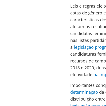
Leis e regras ele
cotas de gênero e
características d
afetam os resulta
candidatas femini
nas listas partid
a
legislação prog
candidaturas fem
recursos de camp
2018 e 2020, duas 
efetividade
na im
Importantes conqu
determinação
da 
distribuição entr
legislação para c