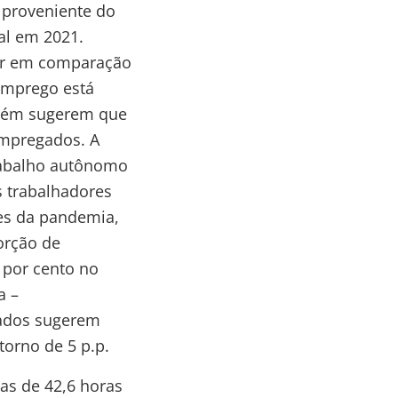
 proveniente do
al em 2021.
nor em comparação
emprego está
mbém sugerem que
empregados. A
rabalho autônomo
s trabalhadores
es da pandemia,
orção de
 por cento no
a –
dados sugerem
orno de 5 p.p.
s de 42,6 horas