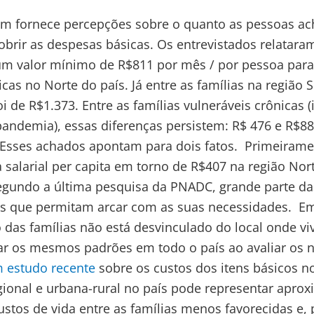
m fornece percepções sobre o quanto as pessoas ac
obrir as despesas básicas. Os entrevistados relatar
um valor mínimo de R$811 por mês / por pessoa para 
cas no Norte do país. Já entre as famílias na região S
 de R$1.373. Entre as famílias vulneráveis crônicas (
pandemia), essas diferenças persistem: R$ 476 e R$88
 Esses achados apontam para dois fatos. Primeirame
salarial per capita em torno de R$407 na região Nor
egundo a última pesquisa da PNADC, grande parte das
 que permitam arcar com as suas necessidades. Em
o das famílias não está desvinculado do local onde vi
ar os mesmos padrões em todo o país ao avaliar os n
 estudo recente
sobre os custos dos itens básicos no
egional e urbana-rural no país pode representar apr
ustos de vida entre as famílias menos favorecidas e, 