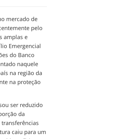
 no mercado de
ecentemente pelo
s amplas e
ílio Emergencial
ções do Banco
entado naquele
aís na região da
nte na proteção
sou ser reduzido
porção da
transferências
tura caiu para um