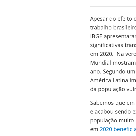
Apesar do efeito
trabalho brasilei
IBGE apresentara
significativas tr
em 2020. Na verd
Mundial mostram 
ano. Segundo u
América Latina i
da população vul
Sabemos que em 2
e acabou sendo e
população muito 
em
2020 benefici