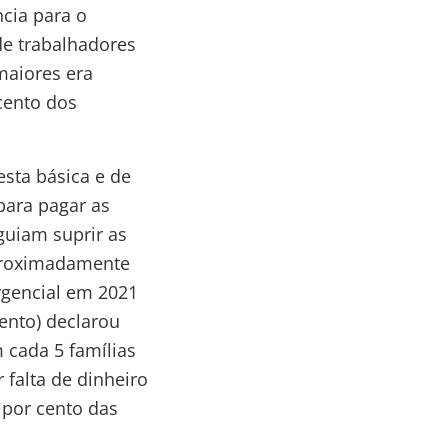
cia para o
e trabalhadores
aiores era
cento dos
esta básica e de
 para pagar as
guiam suprir as
aproximadamente
rgencial em 2021
ento) declarou
 cada 5 famílias
 falta de dinheiro
 por cento das