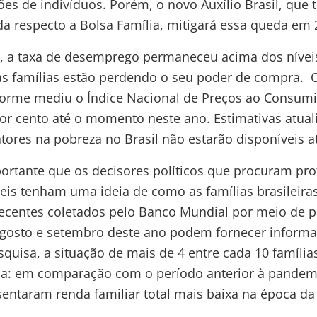
ões de indivíduos. Porém, o novo Auxílio Brasil, que t
a respecto a Bolsa Família, mitigará essa queda em 
a taxa de desemprego permaneceu acima dos níveis
s famílias estão perdendo o seu poder de compra. O
nforme mediu o Índice Nacional de Preços ao Consumi
or cento até o momento neste ano. Estimativas atual
tores na pobreza no Brasil não estarão disponíveis 
ortante que os decisores políticos que procuram prot
eis tenham uma ideia de como as famílias brasileira
ecentes coletados pelo Banco Mundial por meio de p
agosto e setembro deste ano podem fornecer informa
uisa, a situação de mais de 4 entre cada 10 família
a: em comparação com o período anterior à pandemi
sentaram renda familiar total mais baixa na época da