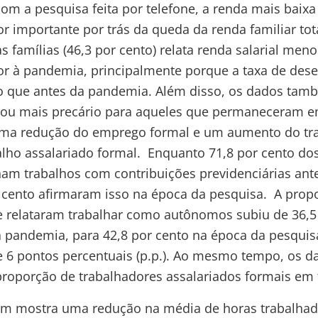
om a pesquisa feita por telefone, a renda mais baixa
or importante por trás da queda da renda familiar tot
 famílias (46,3 por cento) relata renda salarial me
ior à pandemia, principalmente porque a taxa de des
do que antes da pandemia. Além disso, os dados ta
rnou mais precário para aqueles que permaneceram 
uma redução do emprego formal e um aumento do t
alho assalariado formal. Enquanto 71,8 por cento do
ham trabalhos com contribuições previdenciárias ant
 cento afirmaram isso na época da pesquisa. A prop
e relataram trabalhar como autônomos subiu de 36,5
à pandemia, para 42,8 por cento na época da pesquis
6 pontos percentuais (p.p.). Ao mesmo tempo, os 
roporção de trabalhadores assalariados formais em t
m mostra uma redução na média de horas trabalhada