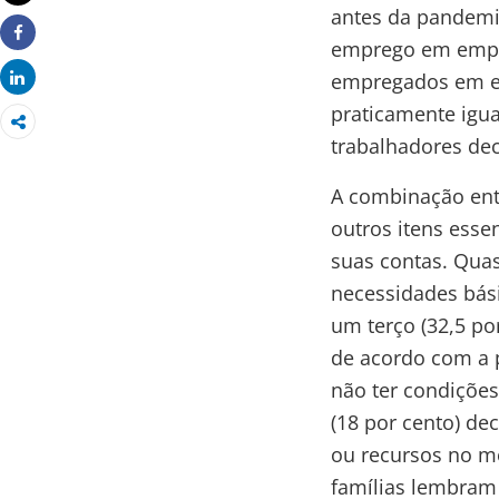
antes da pandemi
emprego em empre
Share
empregados em e
Share
praticamente igu
trabalhadores de
A combinação entr
outros itens esse
suas contas. Quas
necessidades bás
um terço (32,5 po
de acordo com a p
não ter condições
(18 por cento) de
ou recursos no mê
famílias lembram 