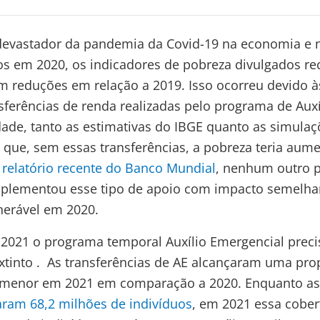
 devastador da pandemia da Covid-19 na economia e
ros em 2020, os indicadores de pobreza divulgados r
m reduções em relação a 2019. Isso ocorreu devido à
ansferências de renda realizadas pelo programa de Aux
ade, tanto as estimativas do IBGE quanto as simula
que, sem essas transferências, a pobreza teria aum
m
relatório recente do Banco Mundial
, nenhum outro p
mplementou esse tipo de apoio com impacto semelha
nerável em 2020.
021 o programa temporal Auxílio Emergencial preci
xtinto . As transferências de AE alcançaram uma pro
menor em 2021 em comparação a 2020. Enquanto as 
aram 68,2 milhões de indivíduos
, em 2021 essa cober