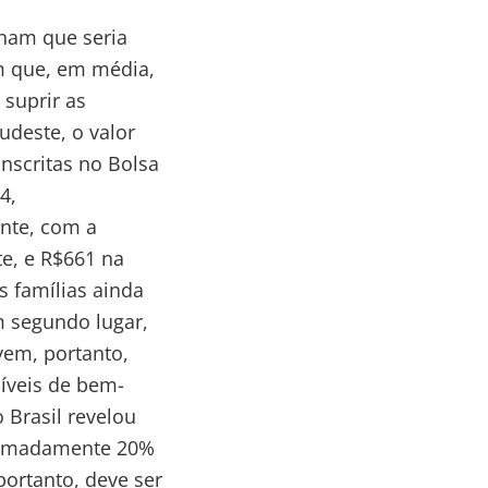
ham que seria
am que, em média,
suprir as
udeste, o valor
inscritas no Bolsa
4,
nte, com a
te, e R$661 na
 famílias ainda
 segundo lugar,
vem, portanto,
íveis de bem-
 Brasil revelou
oximadamente 20%
portanto, deve ser