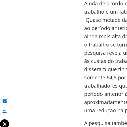
Ainda de acordo c
trabalho é um fat
Quase metade das
ao período anter
ainda mais alta 
o trabalho se to
pesquisa revela 
às custas do trab
disseram que tin
somente 64,8 por
trabalhadores qu
período anterior 
aproximadamente 
Email
uma redução na p
Imprimir
A pesquisa també
Tweet