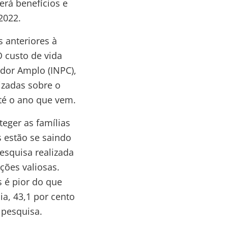
erá benefícios e
2022.
 anteriores à
 custo de vida
dor Amplo (INPC),
izadas sobre o
até o ano que vem.
eger as famílias
s estão se saindo
esquisa realizada
ções valiosas.
s é pior do que
a, 43,1 por cento
 pesquisa.