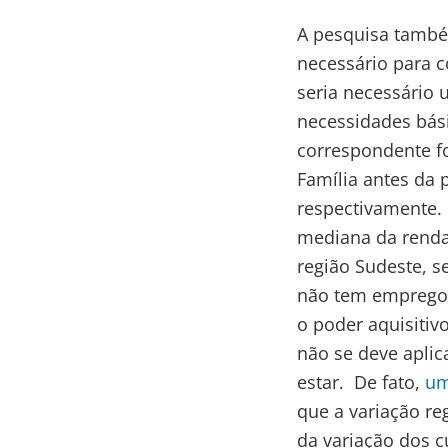
A pesquisa també
necessário para c
seria necessário 
necessidades bási
correspondente foi
Família antes da 
respectivamente.
mediana da renda 
região Sudeste, s
não tem empregos
o poder aquisitiv
não se deve aplic
estar. De fato,
um
que a variação r
da variação dos c