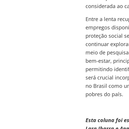
considerada ao ca
Entre a lenta rec
empregos disponív
proteção social s
continuar explora
meio de pesquisas
bem-estar, princ
permitindo identif
será crucial inco
no Brasil como u
pobres do país.
Esta coluna foi 
Lara Ibarra e An