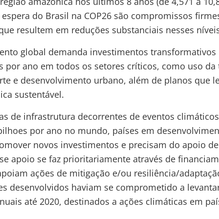
egião amazônica nos últimos 8 anos (de 4,571 a 10,
 espera do Brasil na COP26 são compromissos firmes 
que resultem em reduções substanciais nesses níveis
ento global demanda investimentos transformativos 
es por ano em todos os setores críticos, como uso da t
porte e desenvolvimento urbano, além de planos que 
ca sustentável.
s de infrastrutura decorrentes de eventos climático
bilhoes por ano no mundo, países em desenvolvime
romover novos investimentos e precisam do apoio de
se apoio se faz prioritariamente através de financiam
apoiam ações de mitigação e/ou resiliência/adaptaçã
ses desenvolvidos haviam se comprometido a levanta
nuais até 2020, destinados a ações climáticas em pa