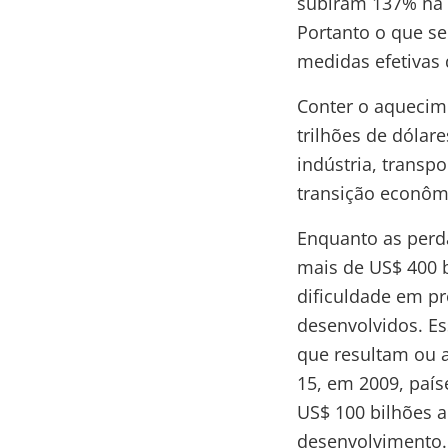
subiram 137% na r
Portanto o que se
medidas efetivas 
Conter o aquecim
trilhões de dólar
indústria, trans
transição econômi
Enquanto as perda
mais de US$ 400 
dificuldade em p
desenvolvidos. Es
que resultam ou 
15, em 2009, paí
US$ 100 bilhões a
desenvolvimento.