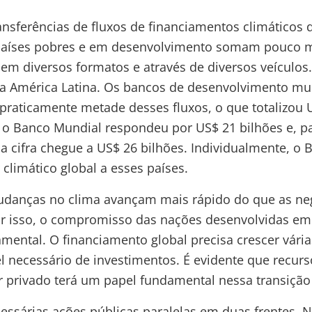
ansferências de fluxos de financiamentos climáticos 
países pobres e em desenvolvimento somam pouco 
 em diversos formatos e através de diversos veículo
a América Latina. Os bancos de desenvolvimento mult
praticamente metade desses fluxos, o que totalizou 
, o Banco Mundial respondeu por US$ 21 bilhões e, pa
 a cifra chegue a US$ 26 bilhões. Individualmente, o
 climático global a esses países.
udanças no clima avançam mais rápido do que as ne
Por isso, o compromisso das nações desenvolvidas e
ental. O financiamento global precisa crescer vária
vel necessário de investimentos. É evidente que recur
r privado terá um papel fundamental nessa transiçã
cessárias ações públicas paralelas em duas frentes. N