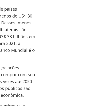
de países
menos de US$ 80
s. Desses, menos
ilaterais são
US$ 38 bilhões em
ra 2021, a
 Banco Mundial é o
gociações
m cumprir com sua
s vezes até 2050
sos públicos são
o econômica.
a primeira, a