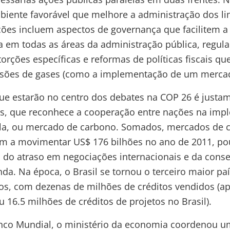
biente favorável que melhore a administração dos li
ções incluem aspectos de governança que facilitem a
em todas as áreas da administração pública, regula
orções específicas e reformas de políticas fiscais qu
ssões de gases (como a implementação de um merca
e estarão no centro dos debates na COP 26 é justam
is, que reconhece a cooperação entre nações na im
la, ou mercado de carbono. Somados, mercados de 
 a movimentar US$ 176 bilhões no ano de 2011, po
a do atraso em negociações internacionais e da con
da. Na época, o Brasil se tornou o terceiro maior p
os, com dezenas de milhões de créditos vendidos (a
u 16.5 milhões de créditos de projetos no Brasil).
co Mundial, o ministério da economia coordenou u