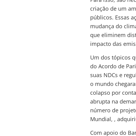
criação de um am
públicos. Essas a
mudança do clima 
que eliminem dist
impacto das emi
Um dos tópicos qu
do Acordo de Par
suas NDCs e regu
o mundo chegaram
colapso por cont
abrupta na deman
número de projet
Mundial, , adquiri
Com apoio do Ban