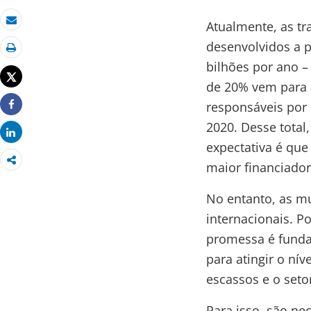
Atualmente, as tr
Email
desenvolvidos a 
Imprimir
bilhões por ano –
Tweet
de 20% vem para 
responsáveis por 
Share
2020. Desse total
Share
expectativa é que
maior financiador
No entanto, as m
internacionais. 
promessa é fundam
para atingir o ní
escassos e o seto
Para isso, são ne