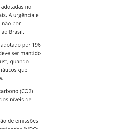
 adotadas no
is. A urgência e
e não por
 ao Brasil.
e adotado por 196
deve ser mantido
ius”, quando
imáticos que
a.
 carbono (CO2)
os níveis de
ução de emissões