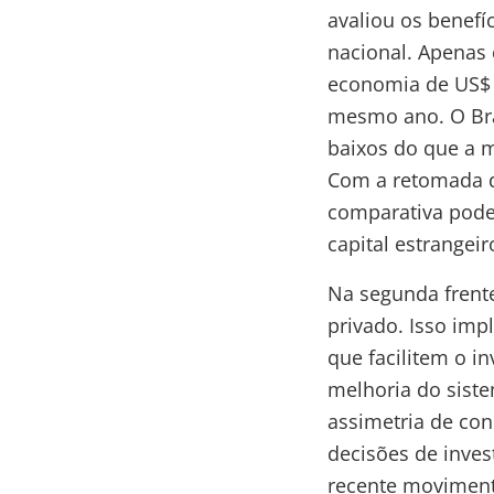
avaliou os benef
nacional. Apenas
economia de US$ 
mesmo ano. O Bra
baixos do que a m
Com a retomada d
comparativa pode 
capital estrangeir
Na segunda frente
privado. Isso imp
que facilitem o i
melhoria do sist
assimetria de co
decisões de inves
recente movimento