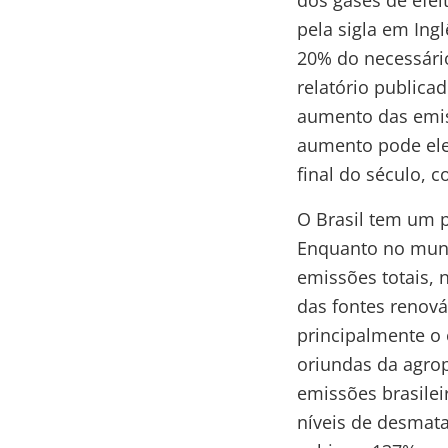
dos gases de efe
pela sigla em Ing
20% do necessário
relatório publica
aumento das emis
aumento pode ele
final do século, c
O Brasil tem um p
Enquanto no mund
emissões totais, 
das fontes renová
principalmente o 
oriundas da agrop
emissões brasilei
níveis de desmata