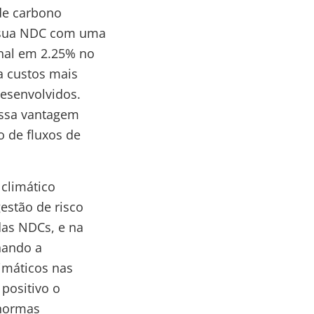
de carbono
r sua NDC com uma
nal em 2.25% no
a custos mais
desenvolvidos.
essa vantagem
o de fluxos de
 climático
estão de risco
das NDCs, e na
nando a
imáticos nas
positivo o
 normas