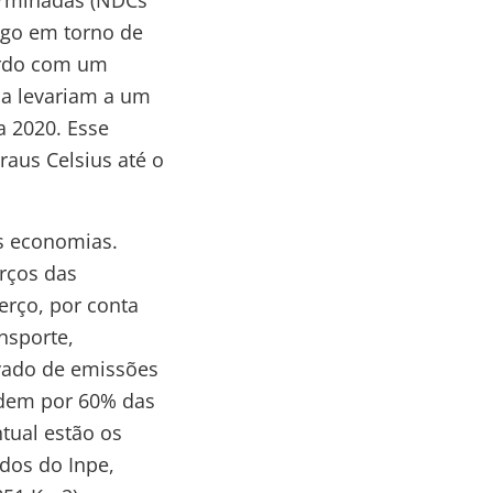
erminadas (NDCs
lgo em torno de
cordo com um
da levariam a um
 2020. Esse
aus Celsius até o
es economias.
rços das
erço, por conta
nsporte,
evado de emissões
ondem por 60% das
tual estão os
dos do Inpe,