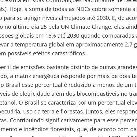
ito estufa em suas Contribuições Nacionalmente Det
lês). Hoje, a soma de todas as NDCs cobre somente a
 para se atingir níveis almejados até 2030. E, de a
do no último dia 25 pela UN Climate Change, elas ain
sões globais em 16% até 2030 quando comparadas a
var a temperatura global em aproximadamente 2.7 gr
om possíveis efeitos catastróficos.
erfil de emissões bastante distinto de outras grand
o, a matriz energética responde por mais de dois te
no Brasil esse percentual é reduzido a menos de um t
veis de eletricidade além dos biocombustíveis no tra
etanol. O Brasil se caracteriza por um percentual el
ecuária, uso da terra e florestas. Juntos, eles resp
ras. Contribuindo significativamente para esse percen
mento e incêndios florestais, que, de acordo com da