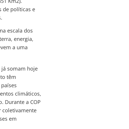
851 Km2).
de políticas e
.
na escala dos
erra, energia,
levem a uma
s já somam hoje
nto têm
 países
entos climáticos,
o. Durante a COP
r coletivamente
íses em