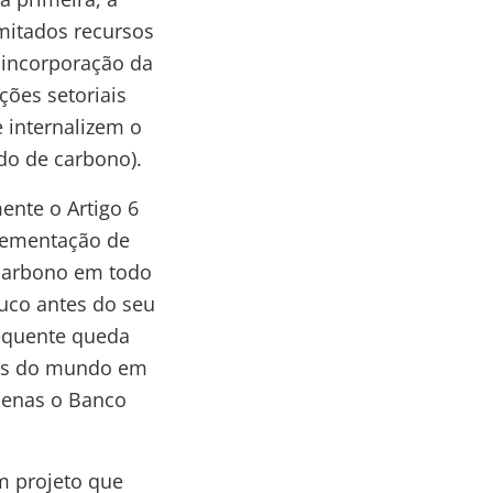
mitados recursos
 incorporação da
ções setoriais
e internalizem o
do de carbono).
ente o Artigo 6
plementação de
carbono em todo
uco antes do seu
sequente queda
aís do mundo em
penas o Banco
m projeto que