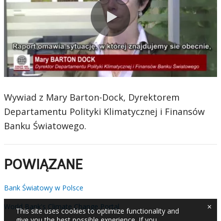
0:00 / 3:08
Wywiad z Mary Barton-Dock, Dyrektorem
Departamentu Polityki Klimatycznej i Finansów
Banku Światowego.
POWIĄZANE
Bank Światowy w Polsce
×
World Bank's Climate Change Portal
This site uses cookies to optimize functionality and
give you the best possible experience. If you