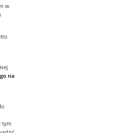
rm w
u
tto
kiej
ego na
do
z tym
wadzić