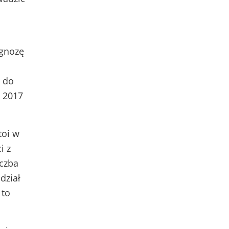
ognozę
j do
w 2017
toi w
i z
iczba
dział
 to