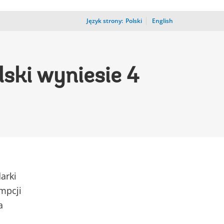
Język strony:
_
Polski
English
ski wyniesie 4
arki
umpcji
a