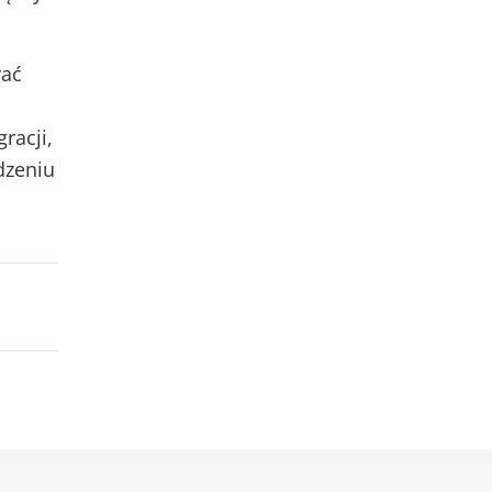
rać
racji,
dzeniu