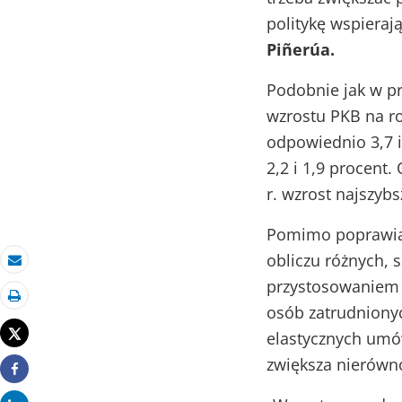
politykę wspieraj
Piñerúa.
Podobnie jak w p
wzrostu PKB na ro
odpowiednio 3,7 i
2,2 i 1,9 procent
r. wzrost najszyb
Pomimo poprawiaj
obliczu różnych,
E-mail
przystosowaniem s
osób zatrudnionyc
Drukuj
Tweet
elastycznych umó
zwiększa nierówno
Share