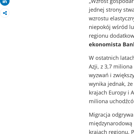
„Wzrost gospodar
Share
jednej strony stwa
wzrostu elastycz
niepokój wśród l
regionu dodatkow
ekonomista Bank
W ostatnich latac
Azji, z 3,7 milion
wyzwań i zwiększ
wynika jednak, ż
krajach Europy i A
miliona uchodźcó
Migracja odgrywa
międzynarodową o
krajach regionu.