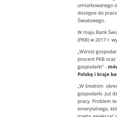
umiarkowanego os
dostępie do prac
Światowego.
W maju Bank Świa
(PKB) w 2017 r. wy
„Wzrost gospodarc
procent PKB oraz 
gospodarki” -
mów
Polskę i kraje ba
„W średnim okres
gospodarki. Już d
pracy. Problem te
emerytalnego, któ
trzeba zwiększać 