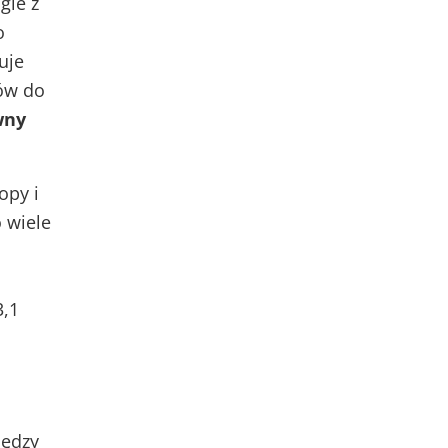
gie z
o
uje
ów do
wny
opy i
o wiele
3,1
iędzy