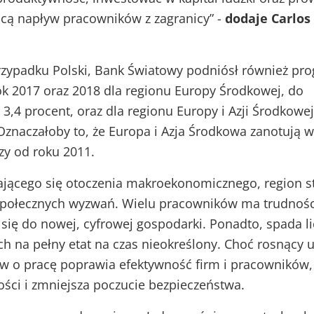
ącą napływ pracowników z zagranicy” -
dodaje Carlos
rzypadku Polski, Bank Światowy podniósł również pr
k 2017 oraz 2018 dla regionu Europy Środkowej, do
 3,4 procent, oraz dla regionu Europy i Azji Środkowe
. Oznaczałoby to, że Europa i Azja Środkowa zanotują 
szy od roku 2011.
ącego się otoczenia makroekonomicznego, region s
 społecznych wyzwań. Wielu pracowników ma trudnośc
ię do nowej, cyfrowej gospodarki. Ponadto, spada l
h na pełny etat na czas nieokreślony. Choć rosnący u
w o pracę poprawia efektywność firm i pracowników,
ści i zmniejsza poczucie bezpieczeństwa.