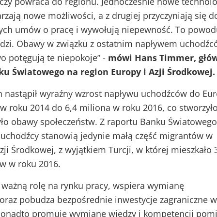
czy powraca do regionu. Jednocześnie nowe technolo
rzają nowe możliwości, a z drugiej przyczyniają się d
nych umów o pracę i wywołują niepewność. To powod
udzi. Obawy w związku z ostatnim napływem uchodźc
o potęgują te niepokoje” -
mówi Hans Timmer, głó
u Światowego na region Europy i Azji Środkowej.
h nastąpił wyraźny wzrost napływu uchodźców do Eur
a w roku 2014 do 6,4 miliona w roku 2016, co stworzył
yło obawy społeczeństw. Z raportu Banku Światowego
e uchodźcy stanowią jedynie małą część migrantów w
zji Środkowej, z wyjątkiem Turcji, w której mieszkało 
w w roku 2016.
 ważną rolę na rynku pracy, wspiera wymianę
raz pobudza bezpośrednie inwestycje zagraniczne w
 Ponadto promuje wymianę wiedzy i kompetencji pom