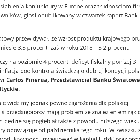
łabienia koniunktury w Europe oraz trudnościom fi
owników, głosi opublikowany w czwartek raport Bank
towy przewidywał, że wzrost produktu krajowego bru
niesie 3,3 procent, zaś w roku 2018 – 3,2 procent.
zy na poziomie 4 procent, deficyt fiskalny poniżej 3
inflacja pod kontrolą świadczą o dobrej kondycji pols
i Carlos Piñerúa, Przedstawiciel Banku Światow
łtyckie
.
ie widzimy jednak pewne zagrożenia dla polskiej
ziś przedsiębiorcy mają problem ze znalezieniem rąk 
n będzie się pogłębiał także z powodu niższego wieku
ry obowiązuje od października tego roku. W związku 
produktywność, inwestować w kapitał ludzki oraz pro