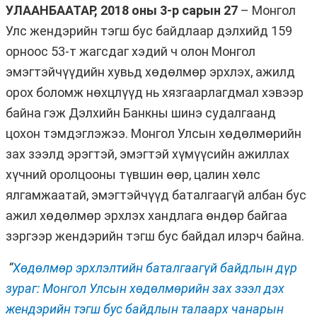
УЛААНБААТАР, 2018 оны 3-р сарын 27
– Монгол
Улс жендэрийн тэгш бус байдлаар дэлхийд 159
орноос 53-т жагсдаг хэдий ч олон Монгол
эмэгтэйчүүдийн хувьд хөдөлмөр эрхлэх, ажилд
орох боломж нөхцлүүд нь хязгаарлагдмал хэвээр
байна гэж Дэлхийн Банкны шинэ судалгаанд
цохон тэмдэглэжээ. Монгол Улсын хөдөлмөрийн
зах зээлд эрэгтэй, эмэгтэй хүмүүсийн ажиллах
хүчний оролцооны түвшин өөр, цалин хөлс
ялгамжаатай, эмэгтэйчүүд баталгаагүй албан бус
ажил хөдөлмөр эрхлэх хандлага өндөр байгаа
зэргээр жендэрийн тэгш бус байдал илэрч байна.
“
Хөдөлмөр эрхлэлтийн баталгаагүй байдлын дүр
зураг: Монгол Улсын хөдөлмөрийн зах зээл дэх
жендэрийн тэгш бус байдлын талаарх чанарын