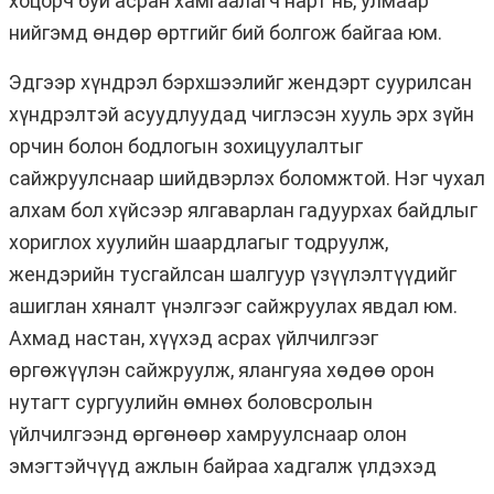
хоцорч буй асран хамгаалагч нарт нь, улмаар
нийгэмд өндөр өртгийг бий болгож байгаа юм.
Эдгээр хүндрэл бэрхшээлийг жендэрт суурилсан
хүндрэлтэй асуудлуудад чиглэсэн хууль эрх зүйн
орчин болон бодлогын зохицуулалтыг
сайжруулснаар шийдвэрлэх боломжтой. Нэг чухал
алхам бол хүйсээр ялгаварлан гадуурхах байдлыг
хориглох хуулийн шаардлагыг тодруулж,
жендэрийн тусгайлсан шалгуур үзүүлэлтүүдийг
ашиглан хяналт үнэлгээг сайжруулах явдал юм.
Ахмад настан, хүүхэд асрах үйлчилгээг
өргөжүүлэн сайжруулж, ялангуяа хөдөө орон
нутагт сургуулийн өмнөх боловсролын
үйлчилгээнд өргөнөөр хамруулснаар олон
эмэгтэйчүүд ажлын байраа хадгалж үлдэхэд