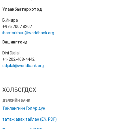
Улаанбаатар хотод
Б.Индра
+976 7007 8207
ibaatarkhuu@worldbank.org
Вашингтонд
Dini Djalal
+1-202-468-4442
ddjalal@worldbank.org
ХОЛБОГДОХ
ДЭЛХИЙН БАНК
Тайлангийн Гол үр дүн
татаж авах тайлан (EN, PDF)