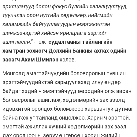
ярилцлагууд болон фокус бүлгийн хэлэлцүүлгүүд,
түүнчлэн орон нутгийн хөдөлмөр, нийгмийн
халамжийн байгууллагуудын мэргэжилтэн
шинжээчидтэй хийсэн ярилцлага зэргийг
ашигласан,” -
гэж
судалгааны тайлангийн
хамтран зохиогч Дэлхийн Банкны ахлах эдийн
засагч Ахим Шмилэн
хэлэв.
Монголд эмэгтэйчүүдийн боловсролын түвшин
эрэгтэйчүүдийхтэй харьцуулахад илүү өндөр
байдаг хэдий ч эмэгтэйчүүд өөрсдийн олж авсан
боловсролыг ашиглаж, хөдөлмөрийн зах зээлд
идэвхитэй оролцох боломжоор харьцангуй дутмаг
байна гэж уг тайланд онцолжээ. Харин ч эрэгтэй,
эмэгтэй ажиллах хүчний хөдөлмөрийн зах зээл
дэх оролцооны зөрүү өнгөрсөн хорин жилийн