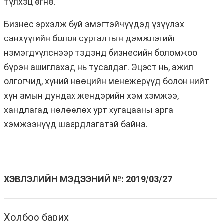
түлхэц өгнө.
Бизнес эрхэлж буй эмэгтэйчүүдэд үзүүлэх
санхүүгийн болон сургалтын дэмжлэгийг
нэмэгдүүлснээр тэдэнд бизнесийн боломжоо
бүрэн ашиглахад нь тусалдаг. Эцэст нь, ажил
олгогчид, хүний нөөцийн менежерүүд болон нийт
хүн амын дундах жендэрийн хэм хэмжээ,
хандлагад нөлөөлөх урт хугацааны арга
хэмжээнүүд шаардлагатай байна.
ХЭВЛЭЛИЙН МЭДЭЭНИЙ №:
2019/03/27
Холбоо барих