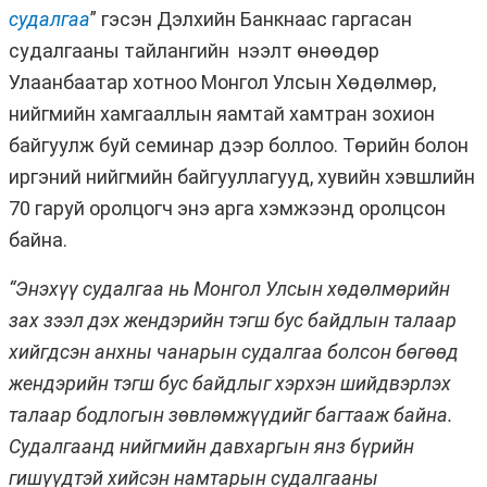
судалгаа
” гэсэн Дэлхийн Банкнаас гаргасан
судалгааны тайлангийн нээлт өнөөдөр
Улаанбаатар хотноо Монгол Улсын Хөдөлмөр,
нийгмийн хамгааллын яамтай хамтран зохион
байгуулж буй семинар дээр боллоо. Төрийн болон
иргэний нийгмийн байгууллагууд, хувийн хэвшлийн
70 гаруй оролцогч энэ арга хэмжээнд оролцсон
байна.
“Энэхүү судалгаа нь Монгол Улсын хөдөлмөрийн
зах зээл дэх жендэрийн тэгш бус байдлын талаар
хийгдсэн анхны чанарын судалгаа болсон бөгөөд
жендэрийн тэгш бус байдлыг хэрхэн шийдвэрлэх
талаар бодлогын зөвлөмжүүдийг багтааж байна.
Судалгаанд нийгмийн давхаргын янз бүрийн
гишүүдтэй хийсэн намтарын судалгааны