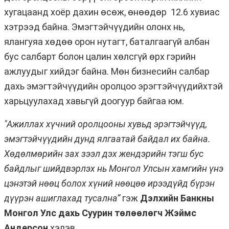
хугацаанд хоёр дахин өсөж, өнөөдөр 12.6 хувиас
хэтрээд байна. Эмэгтэйчүүдийн олонх нь,
ялангуяа хөдөө орон нутагт, баталгаагүй албан
бус салбарт болон цалин хөлсгүй өрх гэрийн
ажлуудыг хийдэг байна. Мөн бизнесийн салбар
дахь эмэгтэйчүүдийн оролцоо эрэгтэйчүүдийхтэй
харьцуулахад хавьгүй доогуур байгаа юм.
"Ажиллах хүчний оролцооны хувьд эрэгтэйчүүд,
эмэгтэйчүүдийн дунд ялгаатай байдал их байна.
Хөдөлмөрийн зах зээл дэх жендэрийн тэгш бус
байдлыг шийдвэрлэх нь Монгол Улсын хамгийн үнэ
цэнэтэй нөөц болох хүний нөөцөө ирээдүйд бүрэн
дүүрэн ашиглахад тусална”
гэж
Дэлхийн Банкны
Монгол Улс дахь Суурин төлөөлөгч Жэймс
Андерсон
хэлэв.