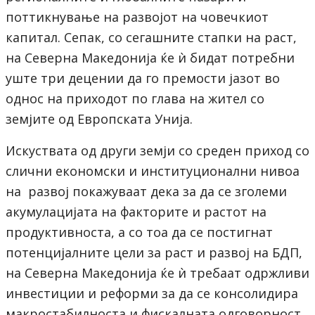
поттикнување на развојот на човечкиот
капитал. Сепак, со сегашните стапки на раст,
на Северна Македонија ќе ѝ бидат потребни
уште три децении да го премости јазот во
однос на приходот по глава на жител со
земјите од Европската Унија.
Искуствата од други земји со среден приход со
слични економски и институционални нивоа
на развој покажуваат дека за да се зголеми
акумулацијата на факторите и растот на
продуктивноста, а со тоа да се постигнат
потенцијалните цели за раст и развој на БДП,
на Северна Македонија ќе ѝ требаат одржливи
инвестиции и реформи за да се консолидира
макростабилноста и фискалната одговорност,