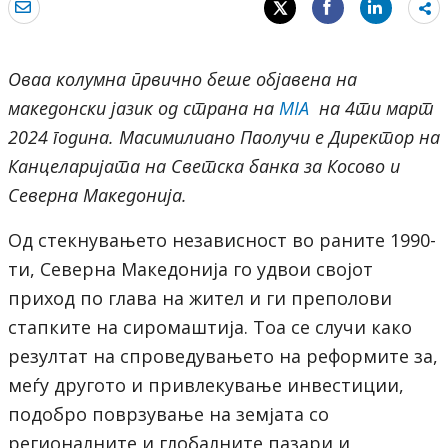
Sh
mo
Оваа колумна првично беше објавена на
македонски јазик од страна на
MIA
на 4ти март
2024 година. Масимилиано Паолучи е Директор на
Канцеларијата на Светска банка за Косово и
Северна Македонија.
Од стекнувањето независност во раните 1990-
ти, Северна Македонија го удвои својот
приход по глава на жител и ги преполови
стапките на сиромаштија. Тоа се случи како
резултат на спроведувањето на реформите за,
меѓу другото и привлекување инвестиции,
подобро поврзување на земјата со
регионалните и глобалните пазари и