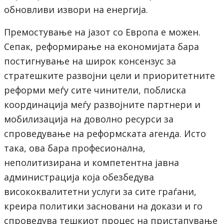
обновливи извори на енергија.
Премостување на јазот со Европа е можен.
Сепак, реформирање на економијата бара
постигнување на широк консензус за
стратешките развојни цели и приоритетните
реформи меѓу сите чинители, поблиска
координација меѓу развојните партнери и
мобилизација на доволно ресурси за
спроведување на реформската агенда. Исто
така, ова бара професионална,
неполитизирана и компетентна јавна
администрација која обезбедува
висококвалитетни услуги за сите граѓани,
креира политики засновани на докази и го
спроведува тешкиот процес на пристапување