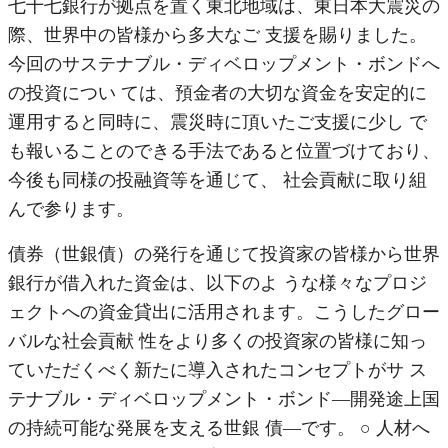
七十七銀行が拠点を置く東北地域は、東日本大震災の
際、世界中の皆様から多大なご 支援を賜りました。
今回のサステナブル・ディベロップメント・ボンドへ
の投資につい ては、預金者の大切な資金を安定的に
運用すると同時に、震災時に頂いたご支援に少し で
も報いることのできる手法であると位置づけており、
今後も同様の投融資等を通じて、 社会貢献に取り組
んで参ります。
債券（世銀債）の発行を通じて投資家の皆様から世界
銀行が借入れた資金は、以下のよ うな様々なプロジ
ェクトへの資金貸出に活用されます。こうしたグロー
バルな社会貢献 性をより多くの投資家の皆様に知っ
ていただくべく新たに導入されたコンセプトがサ ス
テナブル・ディベロップメント・ボンド―開発途上国
の持続可能な発展を支える世銀 債―です。 ○ 人材へ