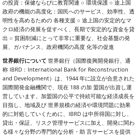
の投資：保健ならびに教育関連 ○ 環境保護 ○ 途上国
政府の機能の高度化：国民へのサービス、効率性、透
明性を高めるための 各種支援 ○ 途上国の安定的なマ
クロ経済の発展を促すべく、長期で安定的な資金を貸
出 ○ 貧困削減にとって非常に重要な、社会基盤の発
展、ガバナンス、政府機関の高度 化等の促進
世界銀行について
世界銀行（国際復興開発銀行、通
称 IBRD：International Bank for Reconstruction
and Development）は、1944 年に設立が合意された
国際開発金融機関で、現在 188 の加 盟国が出資し運
営しています。加盟国の公平で持続可能な経済成長を
目指し、地域及び 世界規模の経済や環境問題に効果
的に対処していくために、IBRD は中所得国に対し、
貸出・保証、リスク管理サービスに加え、開発に関わ
る様々な分野の専門的な分析・助 言サービスを提供