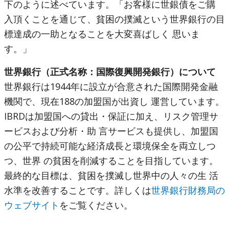
下のように述べています。「お客様に世銀債をご購
入頂くことを通じて、貧困の撲滅という世界銀行の目
標達成の一助となることを大変喜ばしく 思いま
す。」
世界銀行（正式名称：国際復興開発銀行）について
世界銀行は1944年に設立が合意された国際開発金融
機関で、現在188の加盟国が出資し 運営しています。
IBRDは加盟国への貸出・保証に加え、リスク管理サ
ービスおよび分析・助 言サービスも提供し、加盟国
の公平で持続可能な経済成長と環境保全を両立しつ
つ、世界 の貧困を削減することを目指しています。
最終的な目標は、貧困を撲滅し世界中の人々の生 活
水準を改善することです。詳しくは
世界銀行財務局の
ウェブサイト
をご覧ください。