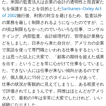
た。米国の監査法人は企業の会計の透明性と投資家た
ちを保護することを目的とした
Sarbanes–Oxley Act
of 2002
施行後、利害の対立を避けるため、監査以外
の業務を厳しく制限されるようになったのですが、こ
の頃は制限もなかったのでいろいろな仕事、コンサル
テイング、内部監査、会計経理代行、管理会計業務な
どをしました。日本から来た自分が、アメリカの企業
で英語を使って専門職といわれる仕事をするというこ
とは思った以上に大変で、「顧客の期待を超えた成果
を出す」ということを常に心がけて仕事をしていまし
た。できない人には仕事が来ない傾向があるのです
が、個人個人に15分ごとのタイムシートがあって、
仕事の状況が客観的に見えてしまうし、ある程度それ
で評価されてしまうんです。同僚はほとんどがアメリ
カ人で、最初の1年は非常に大変でしたけれど、いい
経験になりました。