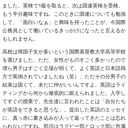
ました。英検で1級を取ると、次は国連英検を受検。
もう半分趣味ですね。このときに国連についても勉強
して、「面白いなぁ」と興味を持ったことが、今国際
公務員として働いているきっかけになったと言えるか
もしれません。
高校は帰国子女が多いという国際基督教大学高等学校
を選びました。ただ、女性がものすごく多かったので
僕ら男子はすごく立場が弱くて。よく英語と日本語両
方で罵倒されていましたね（笑）。ただその分男子の
結束は固くて、未だに仲がいいんですよ。英語はライ
ティングから何から徹底的に鍛えられました。入学し
てすぐの授業で、先生達に言われたことは「自分たち
が英語をできると思うな」。提出した英語のエッセイ
に、真っ赤に書き込みが入って返ってきたことは忘れ
られないですね。部活はラグビー部とロック部に所属