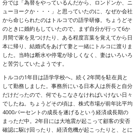
分では「為替をやっているんだから、ロンドンか、ニ
ューヨークか・・・」と思っていたのに、なぜか会社
から命じられたのはトルコでの語学研修。ちょうどそ
のときに婚約もしていたので、まず自分が行って6か
月間で家を見つけたり、ある程度言葉を覚えてから日
本に帰り、結婚式をあげて妻と一緒にトルコに渡りま
した。当時は断水や停電が珍しくなく、妻はいろいろ
と苦労していたようです。
トルコの1年目は語学学校へ。続く2年間を駐在員と
して勤務しました。事務所にいる日本人は所長と自分
だけだったので、何でもこなさなければいけない日々
でしたね。ちょうどその頃は、株式市場が前年比平均
4000パーセントの成長を遂げるという経済成長期の
まっただ中。2年目には大地震が起こって顧客の安否
確認に駆け回ったり、経済危機が起こったりと、とに