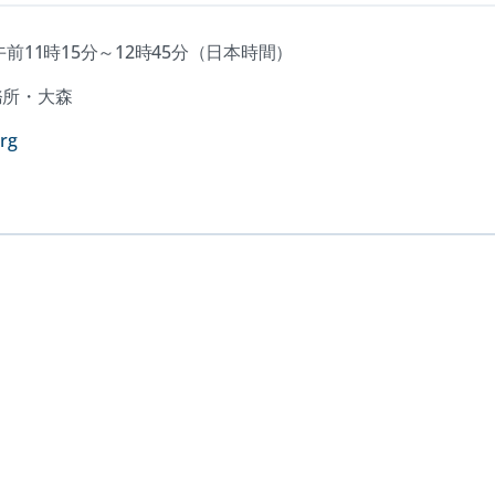
午前11時15分～12時45分（日本時間）
務所・大森
(opens
rg
in
a
new
tab)