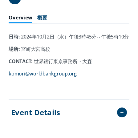
Share
Overview
概要
日時:
2024年10月2日（水）午後3時45分～午後5時10分
場所:
宮崎大宮高校
CONTACT:
世界銀行東京事務所・大森
(opens
komori@worldbankgroup.org
in
a
new
tab)
Event Details