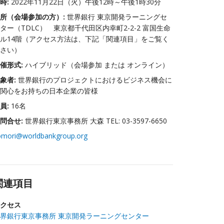
時:
2022年11月22日（火）午後12時～午後1時30分
所（会場参加の方）:
世界銀行 東京開発ラーニングセ
ター（TDLC） 東京都千代田区内幸町2-2-2 富国生命
ル14階（アクセス方法は、下記「関連項目」をご覧く
さい）
催形式:
ハイブリッド（会場参加 または オンライン）
象者:
世界銀行のプロジェクトにおけるビジネス機会に
関心をお持ちの日本企業の皆様
員:
16名
問合せ:
世界銀行東京事務所 大森 TEL: 03-3597-6650
omori@worldbankgroup.org
関連項目
クセス
界銀行東京事務所 東京開発ラーニングセンター