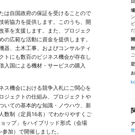
日
場
たは自国政府の保証を受けることので
ン
技術協力を提供します。このうち、開
ビ
改革を支援します。また、プロジェク
だ
めの広範な活動に資金を提供します。
開
機器、土木工事、およびコンサルティ
対
ご
クトにも数百のビジネス機会が存在し
定
借入国による機材・サービスの購入
お
k
ネス機会における競争入札にご関心を
ロジェクトの仕組み、プロジェクトや
ついての基本的な知識・ノウハウ、新
人数制（定員16名）でわかりやすくご
ショップ」をハイブリッド形式（会場
ア
世
ライン参加）で開催しました。