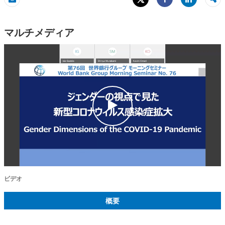
Share
Eメール
Share
マルチメディア
c
l
i
c
k
ビデオ
概要