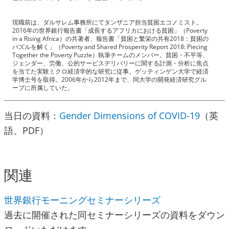
現職前は、ダルサレム事務所にてタンザニア担当貧困エコノミスト。
2016年の世界銀行報告書「成長するアフリカにおける貧困」（Poverty
in a Rising Africa）の共著者、報告書「貧困と繁栄の共有2018：貧困の
パズルを解く」（Poverty and Shared Prosperity Report 2018: Piecing
Together the Poverty Puzzle）執筆チームのメンバー。貧困・不平等、
ジェンダー、労働、公的サービスデリバリーに関する計測・分析に焦点
を当てた実験ミクロ経済学的な研究に従事。ゲッティンゲン大学で経済
学博士号を取得。2006年から2012年まで、同大学の開発経済研究グル
ープに所属していた。
当日の資料：
Gender Dimensions of COVID-19
（英
語、PDF）
関連
世界銀行モーニングセミナーシリーズ
過去に開催された同セミナーシリーズの資料をダウン