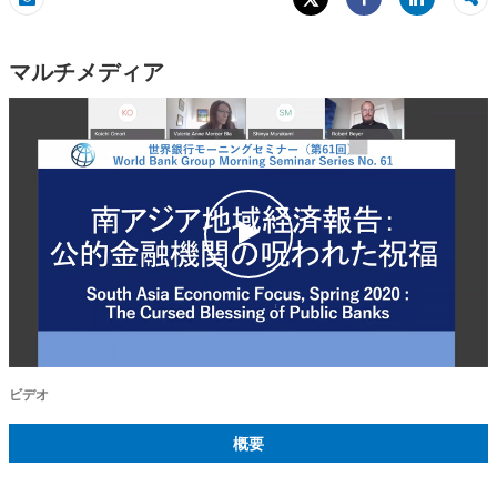
Share
Eメール
Share
マルチメディア
c
l
i
c
k
ビデオ
概要