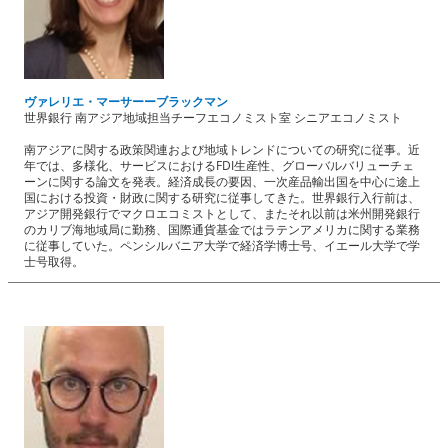
ヴァレリエ・マーサーーブラックマン
世界銀行 南アジア地域担当チーフエコノミスト室 シニアエコノミスト
南アジアに関する政策関連および地域トレンドについての研究に従事。近
年では、多様化、サービスにおけるFDI生産性、グローバルバリューチェ
ーンに関する論文を発表。経済成長の要因、一次産品輸出国を中心に途上
国における投資・財政に関する研究に従事してきた。世界銀行入行前は、
アジア開発銀行でマクロエコミストとして、またそれ以前は米州開発銀行
のカリブ海地域局に勤務、国際通貨基金ではラテンアメリカに関する業務
に従事していた。ペンシルバニア大学で経済学博士号、イエール大学で学
士号取得。