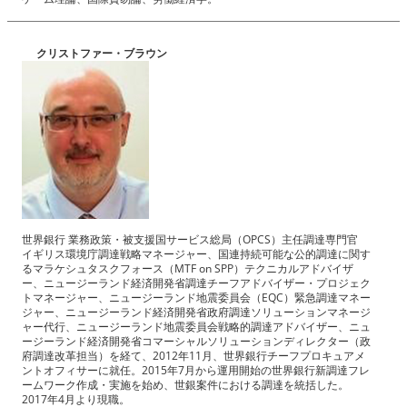
クリストファー・ブラウン
世界銀行 業務政策・被支援国サービス総局（OPCS）主任調達専門官
イギリス環境庁調達戦略マネージャー、国連持続可能な公的調達に関す
るマラケシュタスクフォース（MTF on SPP）テクニカルアドバイザ
ー、ニュージーランド経済開発省調達チーフアドバイザー・プロジェク
トマネージャー、ニュージーランド地震委員会（EQC）緊急調達マネー
ジャー、ニュージーランド経済開発省政府調達ソリューションマネージ
ャー代行、ニュージーランド地震委員会戦略的調達アドバイザー、ニュ
ージーランド経済開発省コマーシャルソリューションディレクター（政
府調達改革担当）を経て、2012年11月、世界銀行チーフプロキュアメ
ントオフィサーに就任。2015年7月から運用開始の世界銀行新調達フレ
ームワーク作成・実施を始め、世銀案件における調達を統括した。
2017年4月より現職。