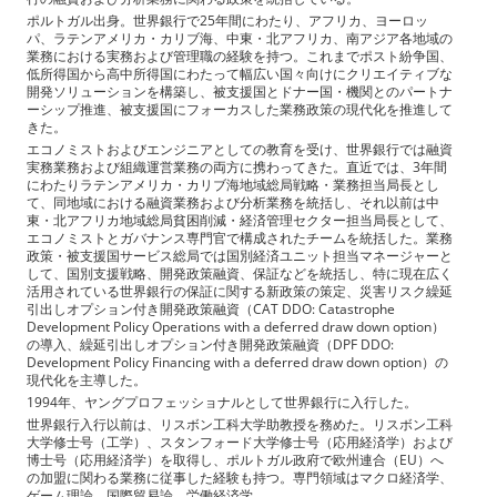
ポルトガル出身。世界銀行で25年間にわたり、アフリカ、ヨーロッ
パ、ラテンアメリカ・カリブ海、中東・北アフリカ、南アジア各地域の
業務における実務および管理職の経験を持つ。これまでポスト紛争国、
低所得国から高中所得国にわたって幅広い国々向けにクリエイティブな
開発ソリューションを構築し、被支援国とドナー国・機関とのパートナ
ーシップ推進、被支援国にフォーカスした業務政策の現代化を推進して
きた。
エコノミストおよびエンジニアとしての教育を受け、世界銀行では融資
実務業務および組織運営業務の両方に携わってきた。直近では、3年間
にわたりラテンアメリカ・カリブ海地域総局戦略・業務担当局長とし
て、同地域における融資業務および分析業務を統括し、それ以前は中
東・北アフリカ地域総局貧困削減・経済管理セクター担当局長として、
エコノミストとガバナンス専門官で構成されたチームを統括した。業務
政策・被支援国サービス総局では国別経済ユニット担当マネージャーと
して、国別支援戦略、開発政策融資、保証などを統括し、特に現在広く
活用されている世界銀行の保証に関する新政策の策定、災害リスク繰延
引出しオプション付き開発政策融資（CAT DDO: Catastrophe
Development Policy Operations with a deferred draw down option）
の導入、繰延引出しオプション付き開発政策融資（DPF DDO:
Development Policy Financing with a deferred draw down option）の
現代化を主導した。
1994年、ヤングプロフェッショナルとして世界銀行に入行した。
世界銀行入行以前は、リスボン工科大学助教授を務めた。リスボン工科
大学修士号（工学）、スタンフォード大学修士号（応用経済学）および
博士号（応用経済学）を取得し、ポルトガル政府で欧州連合（EU）へ
の加盟に関わる業務に従事した経験も持つ。専門領域はマクロ経済学、
ゲーム理論、国際貿易論、労働経済学。