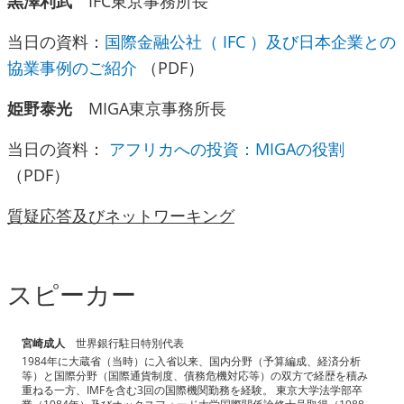
黒澤利武
IFC東京事務所長
当日の資料：
国際金融公社（ IFC ）及び日本企業との
協業事例のご紹介
（PDF）
姫野泰光
MIGA東京事務所長
当日の資料：
アフリカへの投資：MIGAの役割
（PDF）
質疑応答及びネットワーキング
スピーカー
宮崎成人
世界銀行駐日特別代表
1984年に大蔵省（当時）に入省以来、国内分野（予算編成、経済分析
等）と国際分野（国際通貨制度、債務危機対応等）の双方で経歴を積み
重ねる一方、IMFを含む3回の国際機関勤務を経験。 東京大学法学部卒