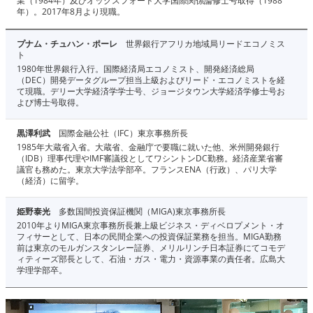
業（1984年）及びオックスフォード大学国際関係論修士号取得（1988
年）。2017年8月より現職。
プナム・チュハン・ポーレ
世界銀行アフリカ地域局リードエコノミス
ト
1980年世界銀行入行。国際経済局エコノミスト、開発経済総局
（DEC）開発データグループ担当上級およびリード・エコノミストを経
て現職。デリー大学経済学学士号、ジョージタウン大学経済学修士号お
よび博士号取得。
黒澤利武
国際金融公社（IFC）東京事務所長
1985年大蔵省入省。大蔵省、金融庁で要職に就いた他、米州開発銀行
（IDB）理事代理やIMF審議役としてワシントンDC勤務。経済産業省審
議官も務めた。東京大学法学部卒。フランスENA（行政）、パリ大学
（経済）に留学。
姫野泰光
多数国間投資保証機関（MIGA)東京事務所長
2010年よりMIGA東京事務所長兼上級ビジネス・ディベロプメント・オ
フィサーとして、日本の民間企業への投資保証業務を担当。MIGA勤務
前は東京のモルガンスタンレー証券、メリルリンチ日本証券にてコモデ
ィティーズ部長として、石油・ガス・電力・資源事業の責任者。広島大
学理学部卒。