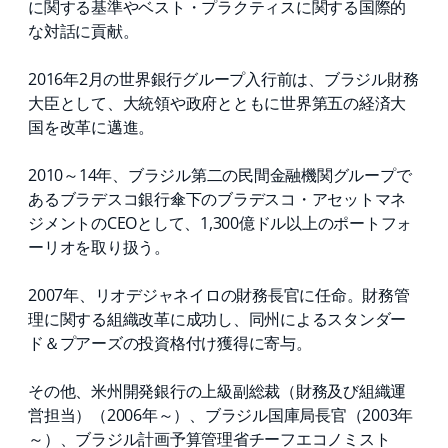
に関する基準やベスト・プラクティスに関する国際的
な対話に貢献。
2016年2月の世界銀行グループ入行前は、ブラジル財務
大臣として、大統領や政府とともに世界第五の経済大
国を改革に邁進。
2010～14年、ブラジル第二の民間金融機関グループで
あるブラデスコ銀行傘下のブラデスコ・アセットマネ
ジメントのCEOとして、1,300億ドル以上のポートフォ
ーリオを取り扱う。
2007年、リオデジャネイロの財務長官に任命。財務管
理に関する組織改革に成功し、同州によるスタンダー
ド＆プアーズの投資格付け獲得に寄与。
その他、米州開発銀行の上級副総裁（財務及び組織運
営担当）（2006年～）、ブラジル国庫局長官（2003年
～）、ブラジル計画予算管理省チーフエコノミスト