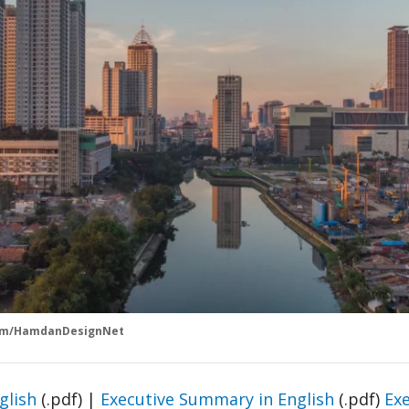
com/HamdanDesignNet
glish
(.pdf) |
Executive Summary in English
(.pdf)
Ex