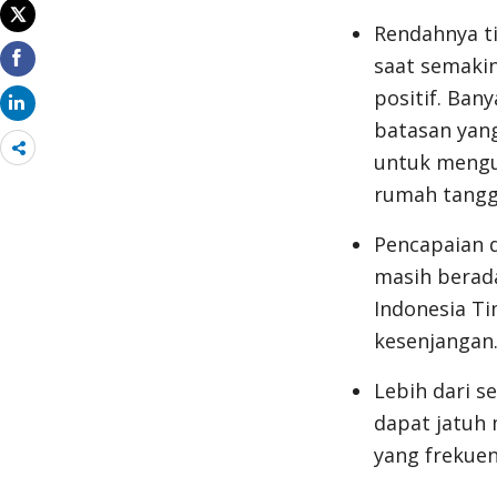
Rendahnya ti
saat semaki
positif. Ban
batasan yan
Share
untuk mengu
more
rumah tangg
Pencapaian 
masih berada
Indonesia T
kesenjangan
Lebih dari s
dapat jatuh 
yang frekue