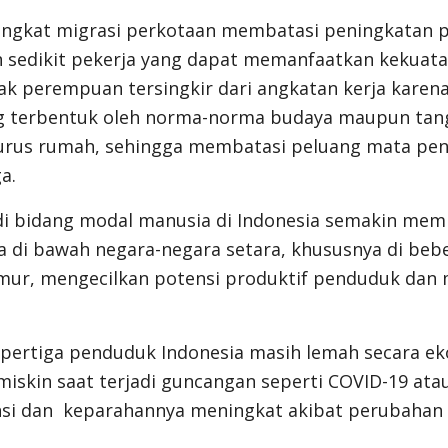
ngkat migrasi perkotaan membatasi peningkatan pr
n sedikit pekerja yang dapat memanfaatkan kekuat
yak perempuan tersingkir dari angkatan kerja karen
g terbentuk oleh norma-norma budaya maupun tan
rus rumah, sehingga membatasi peluang mata pen
a.
di bidang modal manusia di Indonesia semakin memb
 di bawah negara-negara setara, khususnya di bebe
imur, mengecilkan potensi produktif penduduk da
.
epertiga penduduk Indonesia masih lemah secara e
miskin saat terjadi guncangan seperti COVID-19 ata
nsi dan keparahannya meningkat akibat perubahan 