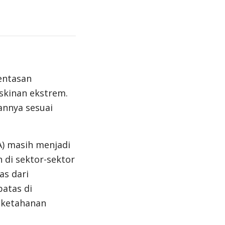
entasan
skinan ekstrem.
annya sesuai
A) masih menjadi
di sektor-sektor
as dari
batas di
 ketahanan