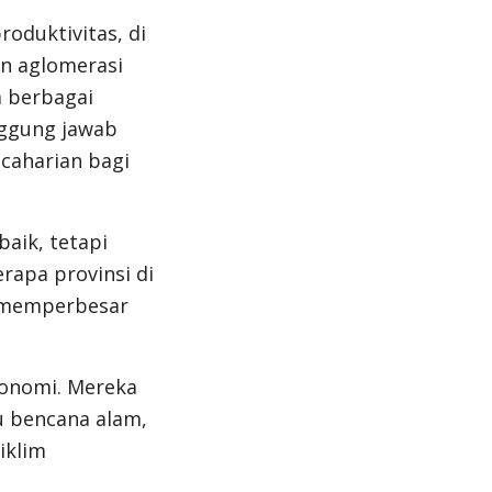
oduktivitas, di
an aglomerasi
a berbagai
ggung jawab
caharian bagi
aik, tetapi
rapa provinsi di
n memperbesar
konomi. Mereka
u bencana alam,
iklim