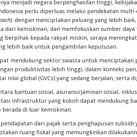
nya menjadi negara berpenghasilan tinggi, kebijak
ndonesia perlu diperluas melalui pendekatan multi-
oach
): dengan menciptakan peluang yang lebih baik
a dari kemiskinan, dan memfokuskan sumber daya f
ng berpihak kepada rakyat miskin, seraya meningka
ng lebih baik untuk pengambilan keputusan.
apat mendukung sektor swasta untuk menciptakan 
engan produktivitas lebih tinggi, dalam konteks per
ai nilai global (GVCs) yang sedang berjalan, serta dig
tara bantuan sosial, asuransi/jaminan sosial, inklu
stasi infrastruktur yang kokoh dapat mendukung b
 berada di luar kemiskinan.
pendapatan dari pajak serta penghapusan subsidi y
ptakan ruang fiskal yang memungkinkan dilakukanny