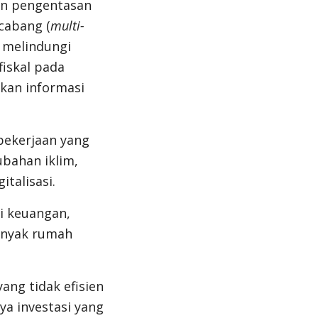
an pengentasan
cabang (
multi-
, melindungi
iskal pada
tkan informasi
pekerjaan yang
ubahan iklim,
italisasi.
si keuangan,
anyak rumah
ang tidak efisien
a investasi yang