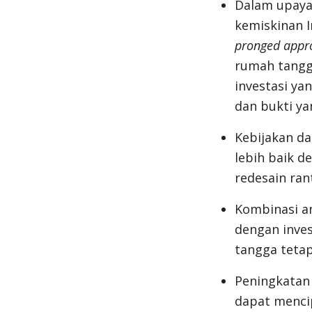
Dalam upaya
kemiskinan I
pronged appr
rumah tangg
investasi ya
dan bukti ya
Kebijakan d
lebih baik d
redesain rant
Kombinasi an
dengan inve
tangga tetap
Peningkatan 
dapat menci