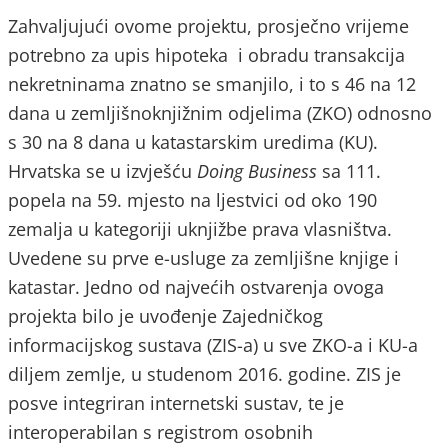
Zahvaljujući ovome projektu, prosječno vrijeme
potrebno za upis hipoteka i obradu transakcija
nekretninama znatno se smanjilo, i to s 46 na 12
dana u zemljišnoknjižnim odjelima (ZKO) odnosno
s 30 na 8 dana u katastarskim uredima (KU).
Hrvatska se u izvješću
Doing Business
sa 111.
popela na 59. mjesto na ljestvici od oko 190
zemalja u kategoriji uknjižbe prava vlasništva.
Uvedene su prve e-usluge za zemljišne knjige i
katastar. Jedno od najvećih ostvarenja ovoga
projekta bilo je uvođenje Zajedničkog
informacijskog sustava (ZIS-a) u sve ZKO-a i KU-a
diljem zemlje, u studenom 2016. godine. ZIS je
posve integriran internetski sustav, te je
interoperabilan s registrom osobnih