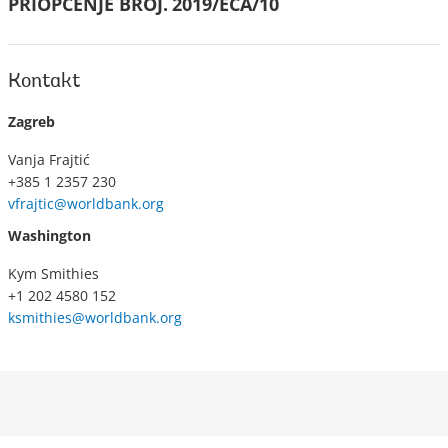
PRIOPĆENJE BROJ.
2019/ECA/10
Kontakt
Zagreb
Vanja Frajtić
+385 1 2357 230
vfrajtic@worldbank.org
Washington
Kym Smithies
+1 202 4580 152
ksmithies@worldbank.org