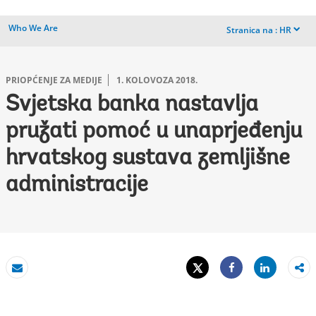
Who We Are
Stranica na :
HR
dropdown
PRIOPĆENJE ZA MEDIJE
1. KOLOVOZA 2018.
Svjetska banka nastavlja
pružati pomoć u unaprjeđenju
hrvatskog sustava zemljišne
administracije
Tweet
Share
e-pošta
Share