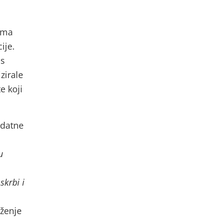
ima
ije.
 s
zirale
e koji
odatne
u
skrbi i
oženje