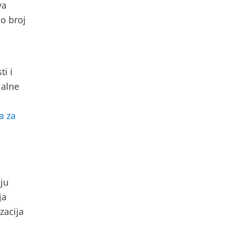
va
o broj
i i
jalne
a za
oju
ja
zacija