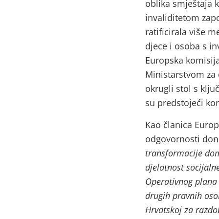
oblika smještaja 
invaliditetom zap
ratificirala više
djece i osoba s in
Europska komisija
Ministarstvom za d
okrugli stol s klj
su predstojeći kor
Kao članica Europ
odgovornosti do
transformacije dom
djelatnost socijaln
Operativnog plana d
drugih pravnih osob
Hrvatskoj za razdo