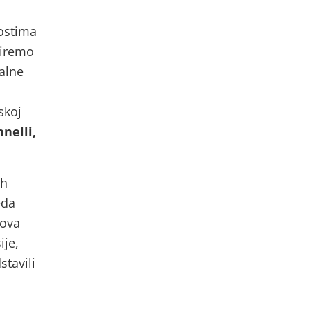
nostima
piremo
jalne
skoj
nelli,
ih
eda
nova
ije,
stavili