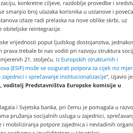
izaciju, konkretne ciljeve, razdoblje provedbe i sredst
se smanjio broj ulazaka korisnika u ustanove i poveća
ustanova izlaze radi prelaska na nove oblike skrbi, uz
obiteljske reintegracije.
ske vrijednosti poput ljudskog dostojanstva, jednakost
h prava trebale bi nas voditi pri razvoju struktura soci
imjerenih 21. stoljeću.
Iz Europskih strukturnih i
dova (ESIF) može se osigurati potpora za cijeli niz mjer
 zajednici i sprečavanje institucionalizacije
“, izjavio je
, voditelj Predstavništva Europske komisije u
ulagala i Svjetska banka, pri čemu je pomagala u razv
ama pružanja socijalnih usluga u zajednici, sprečavan
je i mobiliziranja potpore zajednica i nevladinih organi