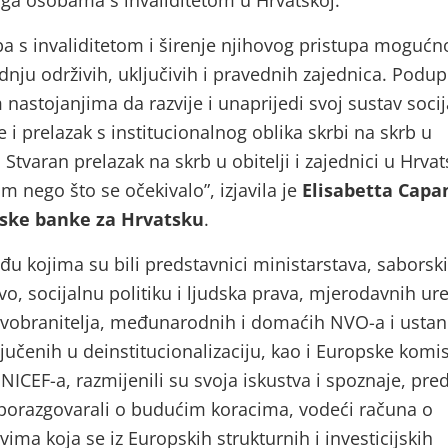
uga osobama s invaliditetom u Hrvatskoj.
ba s invaliditetom i širenje njihovog pristupa moguć
adnju održivih, uključivih i pravednih zajednica. Podu
nastojanjima da razvije i unaprijedi svoj sustav soci
je i prelazak s institucionalnog oblika skrbi na skrb u
i. Stvaran prelazak na skrb u obitelji i zajednici u Hrvat
m nego što se očekivalo”, izjavila je
Elisabetta Capan
tske banke za Hrvatsku
.
đu kojima su bili predstavnici ministarstava, saborsk
vo, socijalnu politiku i ljudska prava, mjerodavnih ur
avobranitelja, međunarodnih i domaćih NVO-a i usta
ljučenih u deinstitucionalizaciju, kao i Europske komis
NICEF-a, razmijenili su svoja iskustva i spoznaje, pred
porazgovarali o budućim koracima, vodeći računa o
ima koja se iz Europskih strukturnih i investicijskih