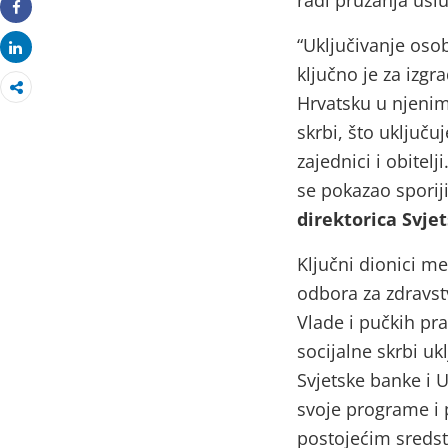
radi pružanja usl
Share
“Uključivanje oso
Share
ključno je za izgr
Hrvatsku u njenim 
skrbi, što uključu
zajednici i obitelj
se pokazao sporiji
direktorica Svje
Ključni dionici me
odbora za zdravst
Vlade i pučkih pr
socijalne skrbi uk
Svjetske banke i U
svoje programe i 
postojećim sredstv