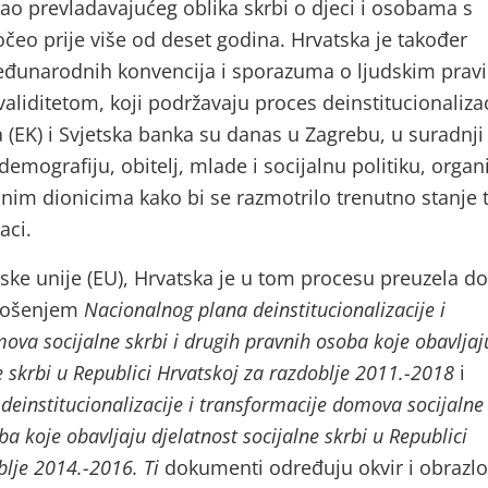
kao prevladavajućeg oblika skrbi o djeci i osobama s
očeo prije više od deset godina. Hrvatska je također
 međunarodnih konvencija i sporazuma o ljudskim prav
validitetom, koji podržavaju proces deinstitucionalizac
 (EK) i Svjetska banka su danas u Zagrebu, u suradnji
emografiju, obitelj, mlade i socijalnu politiku, organi
učnim dionicima kako bi se razmotrilo trenutno stanje t
aci.
ske unije (EU), Hrvatska je u tom procesu preuzela d
nošenjem
Nacionalnog plana deinstitucionalizacije i
ova socijalne skrbi i drugih pravnih osoba koje obavljaj
e skrbi u Republici Hrvatskoj za razdoblje 2011.-2018
i
einstitucionalizacije i transformacije domova socijalne 
a koje obavljaju djelatnost socijalne skrbi u Republici
blje 2014.-2016. Ti
dokumenti određuju okvir i obrazl