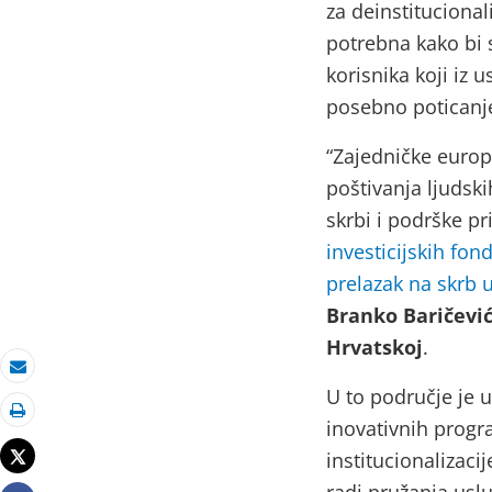
za deinstitucional
potrebna kako bi 
korisnika koji iz 
posebno poticanje 
“Zajedničke europ
poštivanja ljudski
skrbi i podrške pr
investicijskih fon
prelazak na skrb u
Branko Baričević
Hrvatskoj
.
e-pošta
U to područje je 
inovativnih progr
Ispiši
Tweet
institucionalizaci