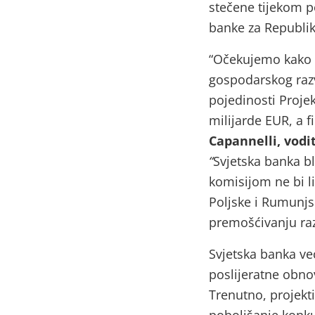
stečene tijekom po
banke za Republik
“Očekujemo kako 
gospodarskog razvi
pojedinosti Projek
milijarde EUR, a f
Capannelli, vodi
“
Svjetska banka b
komisijom ne bi li
Poljske i Rumunjs
premošćivanju raz
Svjetska banka ve
poslijeratne obno
Trenutno, projekt