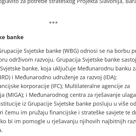
glavito za potrebe strateškog Projekta Slavonija, Bara
***
ske banke
rupacije Svjetske banke (WBG) odnosi se na borbu pr
oru održivom razvoju. Grupacija Svjetske banke sastoj
a: Svjetske banke, koja uključuje Međunarodnu banku z
IBRD) i Međunarodno udruženje za razvoj (IDA);
cijske korporacije (IFC); Multilateralne agencije za
ja (MIGA); i Međunarodnog centra za rješavanje ulaga
nstitucije iz Grupacije Svjetske banke posluju u više o
ri čemu im pružaju financijske i strateške savjete te 
ko bi im pomogle u rješavanju njihovih najbitnijh raz
a.