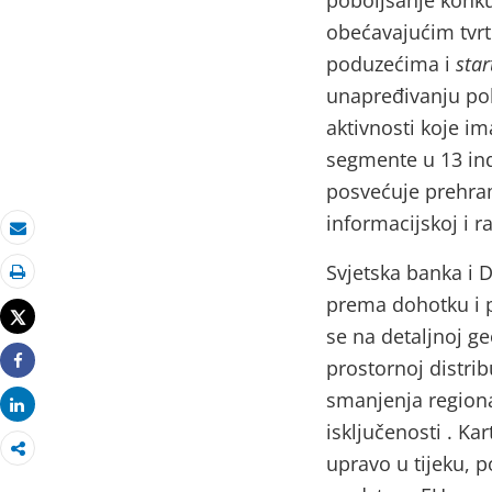
poboljšanje konku
obećavajućim tvrt
poduzećima i
star
unapređivanju pol
aktivnosti koje im
segmente u 13 indu
posvećuje prehramb
informacijskoj i r
e-pošta
Svjetska banka i D
Ispiši
prema dohotku i p
Tweet
se na detaljnoj g
prostornoj distri
Share
smanjenja regional
Share
isključenosti . Kar
upravo u tijeku, 