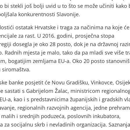
o bi stekli još bolji uvid u to što se može učiniti kako 
oljšala konkurentnosti Slavonije.
dostići ostatak Hrvatske i traga za načinima na koje će
encijale za rast. U 2016. godini, prosječna stopa
egiji dosegla je oko 28 posto, dok je na državnoj razi
o. Radnih mjesta je malo, tako da pa mladi sve više t
im, bogatijim zemljama EU-a. Oko 20 posto stanovniš
u siromaštva.
ske banke posjetit će Novu Gradišku, Vinkovce, Osijek
se sastati s Gabrijelom Žalac, ministricom regionalno
EU-a, kao i s predstavnicima županijskih i gradskih vla
avanje, regionalnih razvojnih agencija, jedne prehra
h malih i srednjih poduzeća, poslovnih inkubatora,
ra za socijalnu skrb i nevladinih organizacija. Saznanj