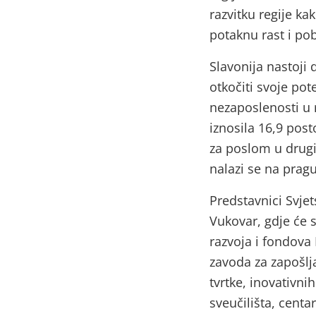
razvitku regije kak
potaknu rast i pob
Slavonija nastoji 
otkočiti svoje pot
nezaposlenosti u r
iznosila 16,9 post
za poslom u drug
nalazi se na prag
Predstavnici Svjet
Vukovar, gdje će 
razvoja i fondova 
zavoda za zapošlj
tvrtke, inovativni
sveučilišta, centa