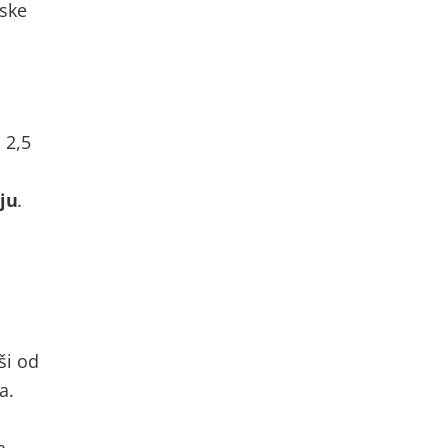
tske
u
 2,5
ju
.
ši od
a.