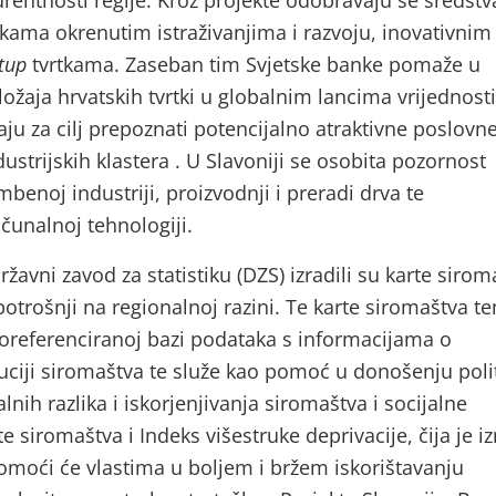
rentnosti regije. Kroz projekte odobravaju se sredstv
kama okrenutim istraživanjima i razvoju, inovativnim
tup
tvrtkama. Zaseban tim Svjetske banke pomaže u
ožaja hrvatskih tvrtki u globalnim lancima vrijednosti
aju za cilj prepoznati potencijalno atraktivne poslovn
strijskih klastera . U Slavoniji se osobita pozornost
enoj industriji, proizvodnji i preradi drva te
ačunalnoj tehnologiji.
ržavni zavod za statistiku (DZS) izradili su karte sirom
otrošnji na regionalnoj razini. Te karte siromaštva t
eoreferenciranoj bazi podataka s informacijama o
buciji siromaštva te služe kao pomoć u donošenju poli
nih razlika i iskorjenjivanja siromaštva i socijalne
te siromaštva i Indeks višestruke deprivacije, čija je i
pomoći će vlastima u boljem i bržem iskorištavanju