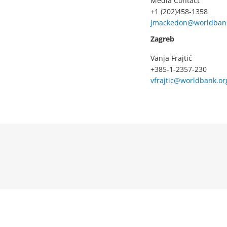
Media Contact
+1 (202)458-1358
jmackedon@worldban
Zagreb
Vanja Frajtić
+385-1-2357-230
vfrajtic@worldbank.or