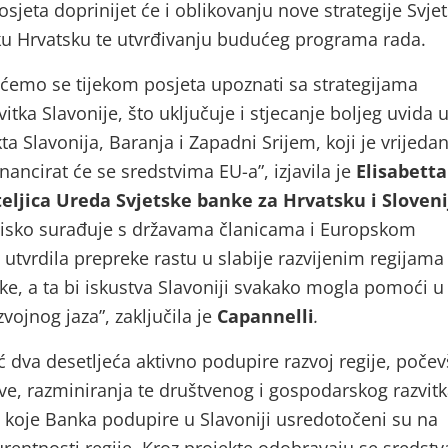
sjeta doprinijet će i oblikovanju nove strategije Svje
u Hrvatsku te utvrđivanju budućeg programa rada.
ćemo se tijekom posjeta upoznati sa strategijama
tka Slavonije, što uključuje i stjecanje boljeg uvida 
ta Slavonija, Baranja i Zapadni Srijem, koji je vrijedan
inancirat će se sredstvima EU-a”,
izjavila je
Elisabetta
teljica Ureda Svjetske banke za Hrvatsku i Sloveni
lisko surađuje s državama članicama i Europskom
 utvrdila prepreke rastu u slabije razvijenim regijama
ke, a ta bi iskustva Slavoniji svakako mogla pomoći u
vojnog jaza”,
zaključila je
Capannelli
.
ć dva desetljeća aktivno podupire razvoj regije, počev
ve, razminiranja te društvenog i gospodarskog razvitk
i koje Banka podupire u Slavoniji usredotočeni su na