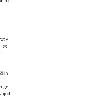
nja i
otiv
i se
a
čkih
d
druge
vojnih