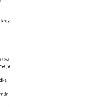
a
 kroz
e
aštva
emelje
tika
zrada