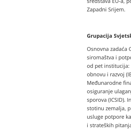
sredstava EU-a, po
Zapadni Srijem.
Grupacija Svjet
Osnovna zadaća G
siromaštva i potp
od pet institucij
obnovu i razvoj (
Međunarodne finan
osiguranje ulagan
sporova (ICSID). I
stotinu zemalja, p
usluge potpore ka
i strateških pitanj