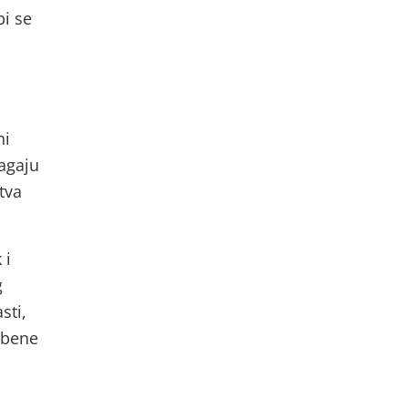
bi se
ni
ragaju
tva
 i
g
sti,
mbene
a