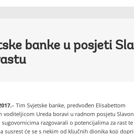
ske banke u posjeti Sla
rastu
2017.
– Tim Svjetske banke, predvođen Elisabettom
 voditeljicom Ureda boravi u radnom posjetu Slavoni
m sugovornicima razgovarali o potencijalima za rast te
ma susrest će se s nekim od ključnih dionika koji dopr