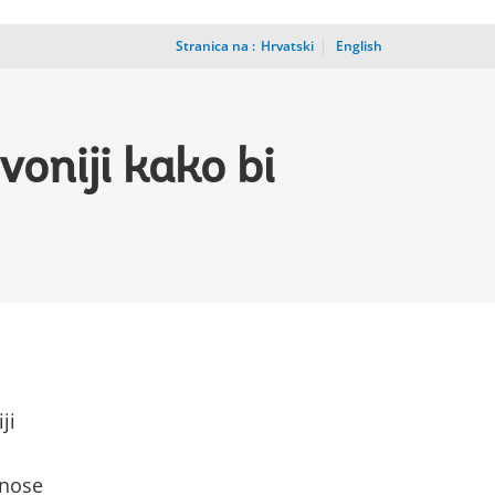
Stranica na :
_
Hrvatski
English
voniji kako bi
ji
inose