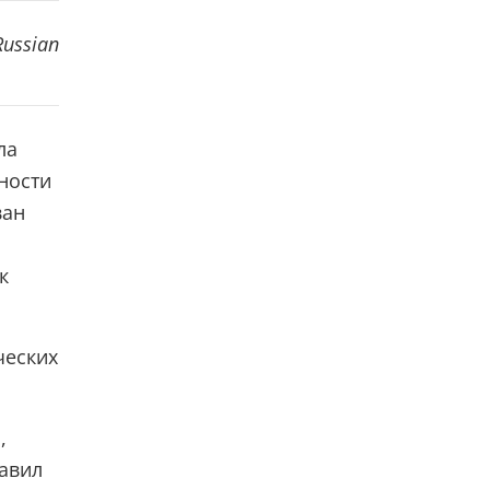
Russian
ла
ности
ван
к
ческих
,
авил