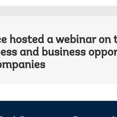
ce hosted a webinar on
ss and business opport
ompanies