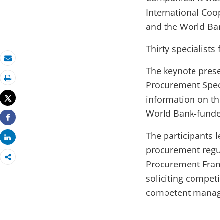
International Coo
and the World B
Thirty specialist
Email
The keynote pres
Procurement Speci
Print
Tweet
information on th
World Bank-funded
Share
The participants 
Share
procurement regu
Procurement Fram
soliciting compet
competent manage