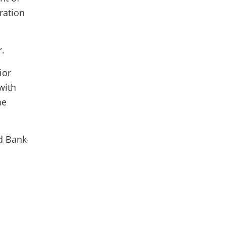
ration
r.
ior
with
he
ld Bank