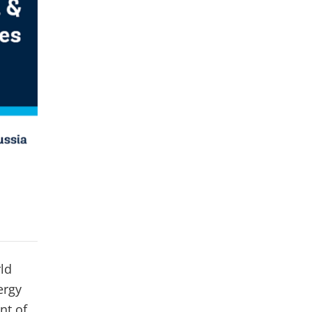
ld
ergy
nt of