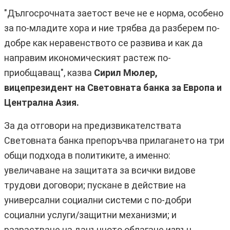
"Дългосрочната заетост вече не е норма, особено
за по-младите хора и ние трябва да разберем по-
добре как неравенството се развива и как да
направим икономическият растеж по-
приобщаващ", казва
Сирил Мюлер,
вицепрезидент на Световната банка за Европа и
Централна Азия.
За да отговори на предизвикателствата
Световната банка препоръчва прилагането на три
общи подхода в политиките, а именно:
увеличаване на защитата за всички видове
трудови договори; пускане в действие на
универсални социални системи с по-добри
социални услуги/защитни механизми; и
разрастване на данъчното облагане извън