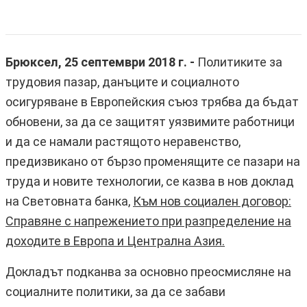
Брюксел, 25 септември 2018 г. -
Политиките за
трудовия пазар, данъците и социалното
осигуряване в Европейския съюз трябва да бъдат
обновени, за да се защитят уязвимите работници
и да се намали растящото неравенство,
предизвикано от бързо променящите се пазари на
труда и новите технологии, се казва в нов доклад
на Световната банка,
Към нов социален договор:
Справяне с напрежението при разпределение на
доходите в Европа и Централна Азия.
Докладът подканва за основно преосмисляне на
социалните политики, за да се забави