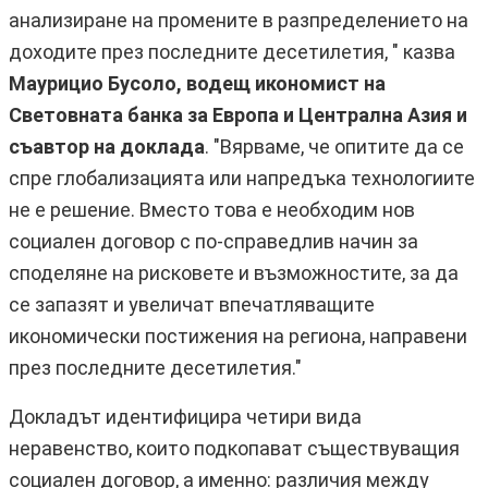
анализиране на промените в разпределението на
доходите през последните десетилетия, " казва
Маурицио Бусоло, водещ икономист на
Световната банка за Европа и Централна Азия и
съавтор на доклада
. "Вярваме, че опитите да се
спре глобализацията или напредъка технологиите
не е решение. Вместо това е необходим нов
социален договор с по-справедлив начин за
споделяне на рисковете и възможностите, за да
се запазят и увеличат впечатляващите
икономически постижения на региона, направени
през последните десетилетия."
Докладът идентифицира четири вида
неравенство, които подкопават съществуващия
социален договор, а именно: различия между