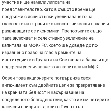
участие и ще намали липсата на
представителство, като в същото време ще
продължи с ясни стъпки увеличаването на
гласовете на страните с нововъзникващи пазари и
развиващите се икономики. Препоръките също
така включват и селективно увеличение на
капитала на МФК/IFC, което ще доведе до по-
изравнено право на глас в рамките на
институциите в Групата на Световната банка и ще
подкрепи увеличаването на капитала на МФК.
Освен това акционерите потвърдиха своя
ангажимент към двойните цели за прекратяване
на крайната бедност и насърчаване на
споделеното благоденствие, както и към четирите
ключови приоритета, които Групата на