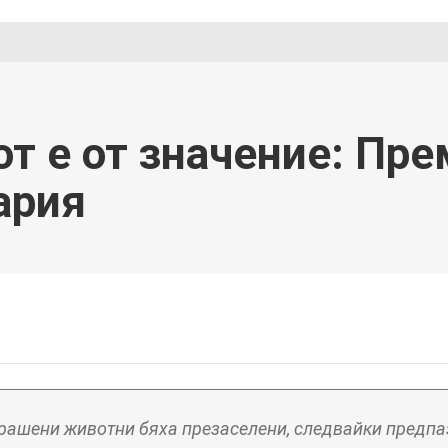
т е от значение: Пре
ария
рашени животни бяха презаселени, следвайки предпа