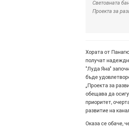
Световната бан
Проекта за раз
Хората от Панагю
получат надеждно
"Луда Яна" започн
бъде удовлетворе
„Проекта за разв
обещава да осигу
приоритет, очерт
развитие на кана
Оказа се обаче, 