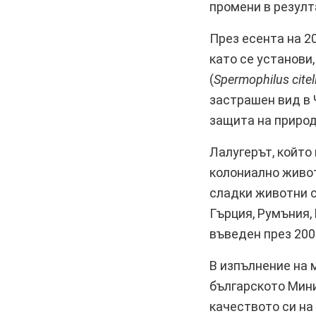
промени в резулт
През есента на 20
като се установи
(
Spermophilus citel
застрашен вид в
защита на природ
Лалугерът, който 
колониално живот
сладки животни с
Гърция, Румъния,
въведен през 2005
В изпълнение на 
българското Мини
качеството си на 