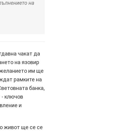
зпълнението на
тдавна чакат да
ането на язовир
я желанието им ще
аждат рамките на
Световната банка,
 - ключов
авление и
о живот ще се се