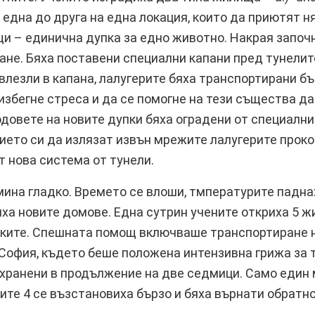
една до друга на една локация, които да приютят няк
 – единична дупка за едно животно. Накрая започ
не. Бяха поставени специални капани пред тунелите
влезли в капана, лалугерите бяха транспортирани бъ
 избегне стреса и да се помогне на тези същества д
одовете на новите дупки бяха оградени от специални
лието си да излязат извън мрежите лалугерите прок
т нова система от тунели.
мина гладко. Времето се влоши, тмпературите падна
а новите домове. Една сутрин учените откриха 5 ж
пките. Спешната помощ включваше транспортиране 
София, където беше положена интензивна грижа за т
 хранени в продължение на две седмици. Само един 
лите 4 се възстановиха бързо и бяха върнати обратно