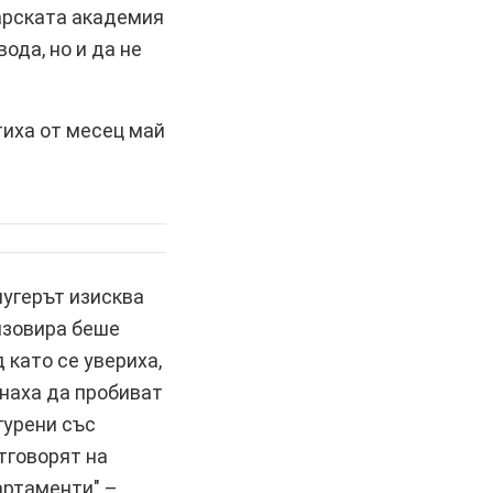
гарската академия
ода, но и да не
тиха от месец май
угерът изисква
язовира беше
 като се увериха,
чнаха да пробиват
гурени със
тговорят на
артаменти" –