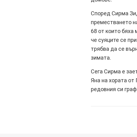
Според Сирма Зид
преместването на
68 от които бяха
че суяците се пр
трябва да се вър
зимата.
Сега Сирма е зае
Яна на хората от
редовния си граф