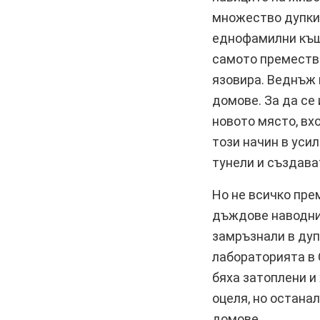
множество дупки 
еднофамилни къщи
самото премества
язовира. Веднъж 
домове. За да се
новото място, вх
този начин в уси
тунели и създава
Но не всичко пре
дъждове наводних
замръзнали в ду
лабораторията в 
бяха затоплени и
оцеля, но остана
домове.