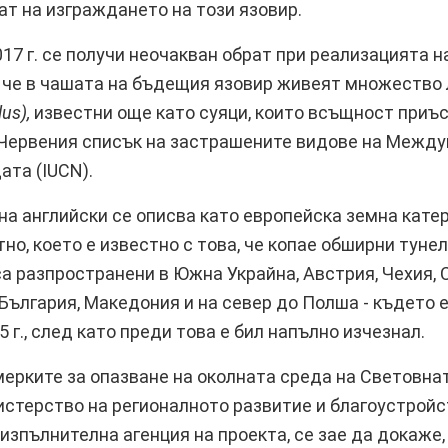
ат на изграждането на този язовир.
17 г. се получи неочакван обрат при реализацията н
, че в чашата на бъдещия язовир живеят множество
lus),
известни още като суяци, които всъщност приъ
 Червения списък на застрашените видове на Между
ата (IUCN).
на английски се описва като европейска земна катер
но, което е известно с това, че копае обширни туне
а разпространени в Южна Украйна, Австрия, Чехия, С
 България, Македония и на север до Полша - където 
 г., след като преди това е бил напълно изчезнал.
мерките за опазване на околната среда на Световнат
стерство на регионалното развитие и благоустройс
изпълнителна агенция на проекта, се зае да докаже,