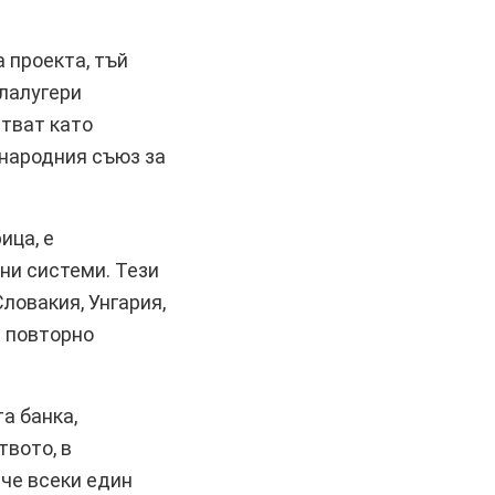
а проекта, тъй
 лалугери
стват като
народния съюз за
ица, е
лни системи. Тези
ловакия, Унгария,
е повторно
а банка,
твото, в
 че всеки един