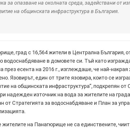
ка за опазване на околната среда, задействани от и
витие на общинската инфраструктура в България.
рище, град с 16,564 жители в Централна България, о
 водоснабдяване в домовете си. Тъй като изгражд
а през есента на 2016 г., изглеждаше, че най-накра
но. Язовирът, един от трите язовира, които се изгр
итие на общинската инфраструктура“, подкрепян от 
ри надежден източник на вода за жителите на града
ан от Стратегията за водоснабдяване и План за упр
лизацията.
че жителите на Панагюрище не са единствените, чиит