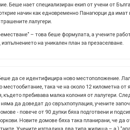
ие. Беше нает специализиран екип от учени от Бъл
 открие начин как едновременно Панагюрци да имат в
страшените лалугери.
еместване" – това беше формулата, а учените рабо
 изпълнението на уникален план за презаселване.
беше да се идентифицира ново местоположение. Лал
 местообитание, така че на около 12 километна от 
, където пребивава малка колония от лалугери. След
 няма да доведат до свръхпопулация, учените запо
домове - повече от 90 дупки бяха подготвени и подси
моркови. Новите домове бяха така планирани, че да о
тните. Учените изградиха два типа жилища – а.) "ап