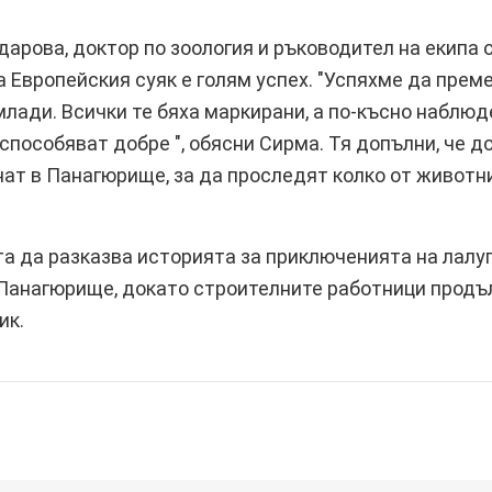
арова, доктор по зоология и ръководител на екипа о
 Европейския суяк е голям успех. "Успяхме да прем
 млади. Всички те бяха маркирани, а по-късно наблюд
испособяват добре ", обясни Сирма. Тя допълни, че д
нат в Панагюрище, за да проследят колко от животн
та да разказва историята за приключенията на лалу
 Панагюрище, докато строителните работници продъ
ик.