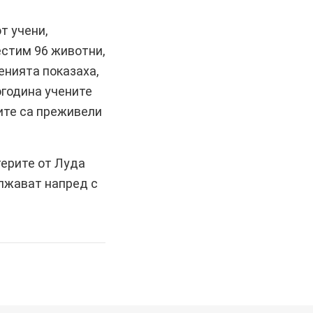
т учени,
естим 96 животни,
енията показаха,
огодина учените
ите са преживели
герите от Луда
лжават напред с