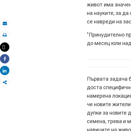
живот има значен
на науките, за да
се навреди на за
Eлектронна поща
"Принудително пр
Отпечатай
до месец юли над
Tweet
Share
Share
Първата задача 
доста специфично
намерена локация
че новите жители
дупки за новите 
семена, трева и 
навиците на живо