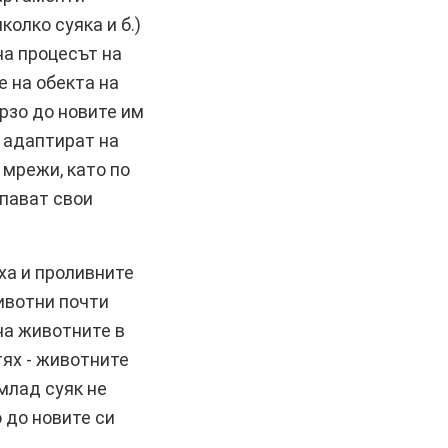
олко суяка и б.)
на процесът на
 на обекта на
рзо до новите им
а адаптират на
 мрежи, като по
опават свои
ха и проливните
ивотни почти
на животните в
ях - животните
млад суяк не
 до новите си