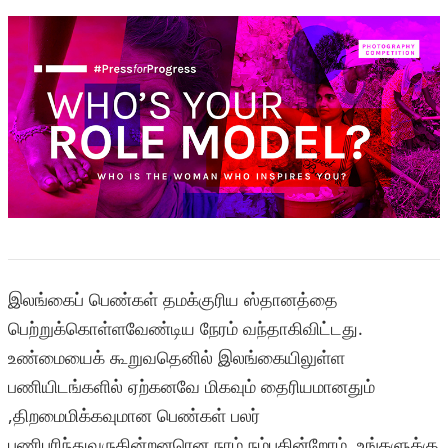
இலங்கைப் பெண்கள் தமக்குரிய ஸ்தானத்தை
பெற்றுக்கொள்ளவேண்டிய நேரம் வந்தாகிவிட்டது.
உண்மையைக் கூறுவதெனில் இலங்கையிலுள்ள
பணியிடங்களில் ஏற்கனவே மிகவும் தைரியமானதும்
,திறமைமிக்கவுமான பெண்கள் பலர்
பணிபுரிந்துவருகின்றனரென நாம் நம்புகின்றோம். உங்களுக்கு