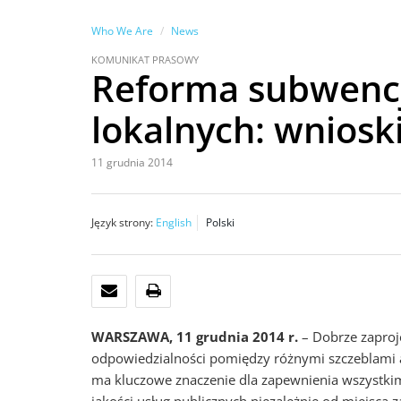
Who We Are
News
KOMUNIKAT PRASOWY
Reforma subwenc
lokalnych: wnioski
11 grudnia 2014
Język strony:
English
Polski
E-MAIL
DRUKUJ
WARSZAWA, 11 grudnia 2014 r.
– Dobrze zaproj
odpowiedzialności pomiędzy różnymi szczeblami a
ma kluczowe znaczenie dla zapewnienia wszystki