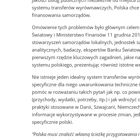
jakości usług publicznych niezależnie od miejsc
systemu transferów wyrównawczych, Polska chce s
finansowania samorządów.
Omówienie tych problemów było głównym cele
Światowy i Ministerstwo Finansów 11 grudnia 2014
stowarzyszeń samorządów lokalnych, jednostek sa
analitycznych, badaczy, ekspertów Banku Świato
pierwszym rzędzie kluczowych zagadnień, jakie n
systemu polskiego, prezentując również istotne 
Nie istnieje jeden idealny system transferów wy
specyficzne dla niego uwarunkowania techniczne 
pomóc w rozważaniu takich pytań jak np. co pow
(przychody, wydatki, potrzeby, itp.) i jak wdroży
praktyki stosowane w Danii, Szwajcarii, Niemczec
informacje wykorzystywane w procesie zmian, je
specyficznie polski.
“Polska musi znaleźć własną ścieżkę przygotowania i