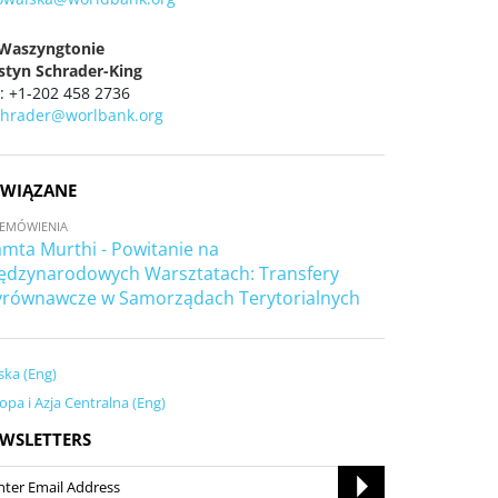
Waszyngtonie
istyn Schrader-King
 : +1-202 458 2736
chrader@worlbank.org
WIĄZANE
EMÓWIENIA
mta Murthi - Powitanie na
ędzynarodowych Warsztatach: Transfery
równawcze w Samorządach Terytorialnych
ska (Eng)
opa i Azja Centralna (Eng)
WSLETTERS