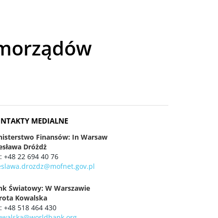
amorządów
NTAKTY MEDIALNE
nisterstwo Finansów: In Warsaw
esława Dróżdż
 : +48 22 694 40 76
eslawa.drozdz@mofnet.gov.pl
nk Światowy: W Warszawie
rota Kowalska
 : +48 518 464 430
owalska@worldbank.org