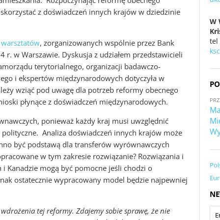
a zamieszkania. Rozpoczynając reformę obecnego
korzystać z doświadczeń innych krajów w dziedzinie
W 
Kr
tel
m
warsztatów
, zorganizowanych wspólnie przez Bank
ks
 r. w Warszawie. Dyskusja z udziałem przedstawicieli
morządu terytorialnego, organizacji badawczo-
wego i ekspertów międzynarodowych dotyczyła w
PO
ależy wziąć pod uwagę dla potrzeb reformy obecnego
PRZ
wnioski płynące z doświadczeń międzynarodowych.
Ma
Mi
równawczych, ponieważ każdy kraj musi uwzględnić
Wy
i polityczne. Analiza doświadczeń innych krajów może
inno być podstawą dla transferów wyrównawczych
ć opracowane w tym zakresie rozwiązanie? Rozwiązania i
Pol
h i Kanadzie mogą być pomocne jeśli chodzi o
Eur
dnak ostatecznie wypracowany model będzie najpewniej
NE
 wdrożenia tej reformy. Zdajemy sobie sprawę, że nie