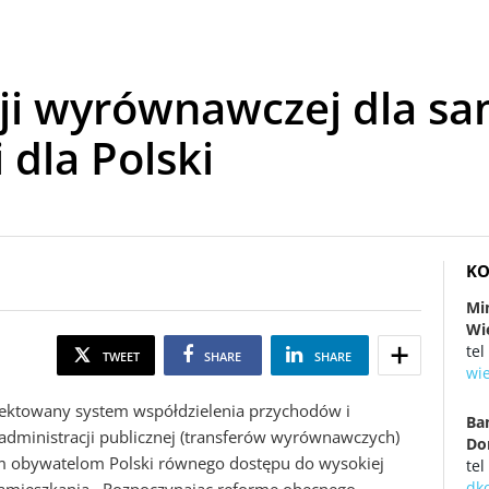
ji wyrównawczej dla s
 dla Polski
KO
Mi
Wi
tel
TWEET
SHARE
SHARE
wi
ektowany system współdzielenia przychodów i
Ba
dministracji publicznej (transferów wyrównawczych)
Do
m obywatelom Polski równego dostępu do wysokiej
tel
dk