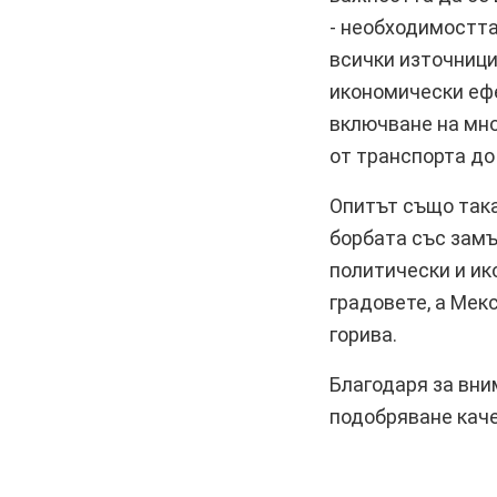
- необходимостта
всички източници
икономически ефе
включване на мно
от транспорта до
Опитът също така
борбата със замъ
политически и ик
градовете, а Мек
горива.
Благодаря за вни
подобряване каче