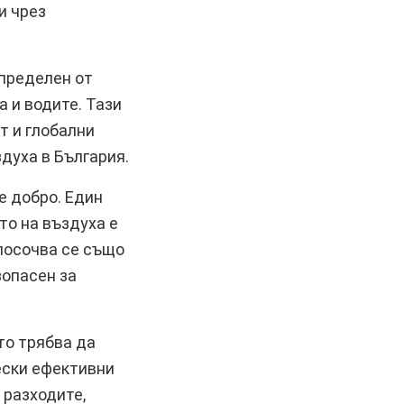
и чрез
определен от
 и водите. Тази
т и глобални
духа в България.
е добро. Един
то на въздуха е
посочва се също
зопасен за
то трябва да
ески ефективни
 разходите,