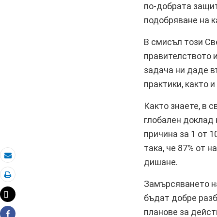
по-добрата защит
подобряване на к
В смисъл този Св
правителството и
задача ни даде в
практики, както 
Както знаете, в 
глобален доклад 
причина за 1 от 
така, че 87% от 
дишане.
Eлектронна поща
Замърсяването на
Отпечатай
Tweet
бъдат добре разб
планове за действ