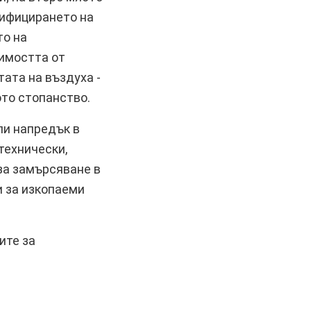
тифицирането на
то на
димостта от
ата на въздуха -
ото стопанство.
ли напредък в
технически,
за замърсяване в
и за изкопаеми
ите за