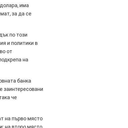
 долара, има
ат, за да се
дък по този
ия и политики в
во от
подкрепа на
товната банка
е заинтересовани
така че
ат на първо място
и; на второ място