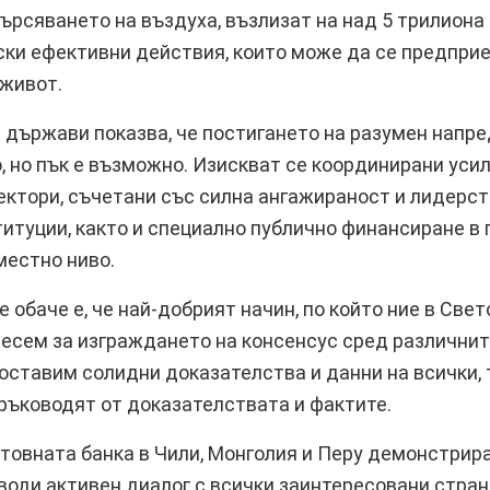
ърсяването на въздуха, възлизат на над 5 трилиона
ки ефективни действия, които може да се предприем
 живот.
и държави показва, че постигането на разумен напре
о, но пък е възможно. Изискват се координирани усил
ектори, съчетани със силна ангажираност и лидерст
итуции, както и специално публично финансиране в 
местно ниво.
 обаче е, че най-добрият начин, по който ние в Све
есем за изграждането на консенсус сред различнит
доставим солидни доказателства и данни на всички, 
ръководят от доказателствата и фактите.
товната банка в Чили, Монголия и Перу демонстрир
води активен диалог с всички заинтересовани стран