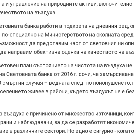
а и управление на природните активи, включително 
ачеството на въздуха.
етовната банка работи в подкрепа на дневния ред, 
 по-специално на Министерството на околната среда
ъзможност да представим част от световния ни опи
и да направим обективна оценка на качеството на въз
световен план състоянието на чистота на въздуха не 
на Световната банка от 2016 г. сочи, че замърсяване
10 смъртни случая – веднага след тютюнопушенето; 
населението живее в райони, където въздухът не е бе
 въздуха е причинено от множество източници, кои
рани и наблюдавани, за да се разработят икономич
ие в различните сектори. Но едно е сигурно - когато