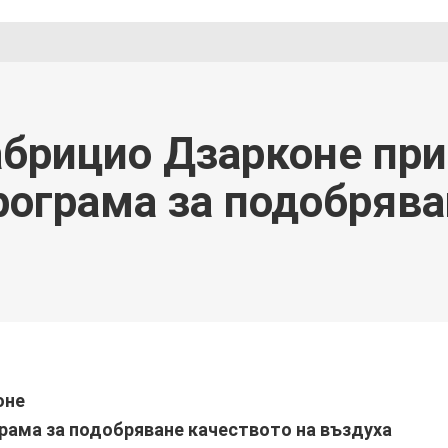
абрицио Дзарконе при
рограма за подобрява
оне
рама за подобряване качеството на въздуха