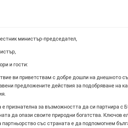
местник министър-председател,
истър,
ри и гости:
твие ви приветствам с добре дошли на днешното съ
авени предложените действия за подобряване на ка
ия.
 е признателна за възможността да си партнира с Б
ната да опази своите природни богатства. Ключов е
а партньорство със страната е да подпомогнем бълг