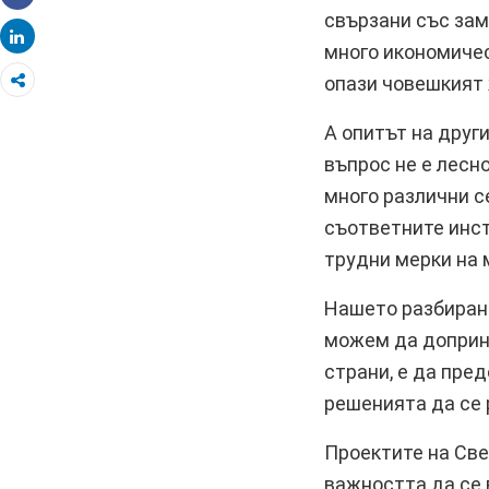
Share
свързани със зам
Share
много икономичес
опази човешкият
А опитът на друг
въпрос не е лесн
много различни с
съответните инст
трудни мерки на 
Нашето разбиране
можем да доприн
страни, е да пре
решенията да се 
Проектите на Све
важността да се 