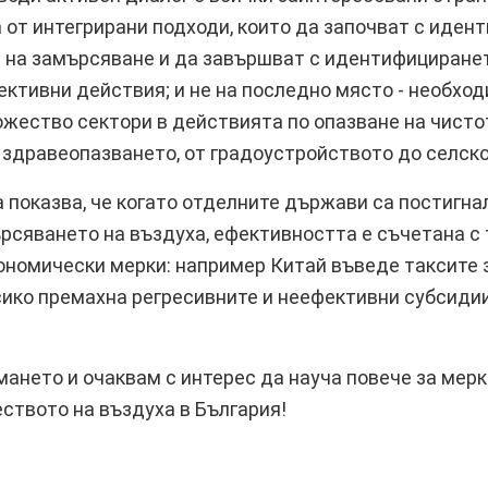
 от интегрирани подходи, които да започват с иден
 на замърсяване и да завършват с идентифициране
ктивни действия; и не на последно място - необхо
жество сектори в действията по опазване на чистот
 здравеопазването, от градоустройството до селск
 показва, че когато отделните държави са постигна
рсяването на въздуха, ефективността е съчетана с 
ономически мерки: например Китай въведе таксите 
сико премахна регресивните и неефективни субсиди
мането и очаквам с интерес да науча повече за мерк
ството на въздуха в България!