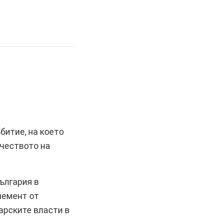
битие, на което
чеството на
ългария в
лемент от
арските власти в