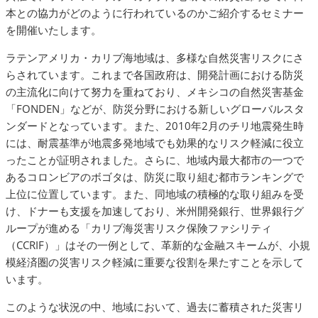
本との協力がどのように行われているのかご紹介するセミナー
を開催いたします。
ラテンアメリカ・カリブ海地域は、多様な自然災害リスクにさ
らされています。これまで各国政府は、開発計画における防災
の主流化に向けて努力を重ねており、メキシコの自然災害基金
「FONDEN」などが、防災分野における新しいグローバルスタ
ンダードとなっています。また、2010年2月のチリ地震発生時
には、耐震基準が地震多発地域でも効果的なリスク軽減に役立
ったことが証明されました。さらに、地域内最大都市の一つで
あるコロンビアのボゴタは、防災に取り組む都市ランキングで
上位に位置しています。また、同地域の積極的な取り組みを受
け、ドナーも支援を加速しており、米州開発銀行、世界銀行グ
ループが進める「カリブ海災害リスク保険ファシリティ
（CCRIF）」はその一例として、革新的な金融スキームが、小規
模経済圏の災害リスク軽減に重要な役割を果たすことを示して
います。
このような状況の中、地域において、過去に蓄積された災害リ