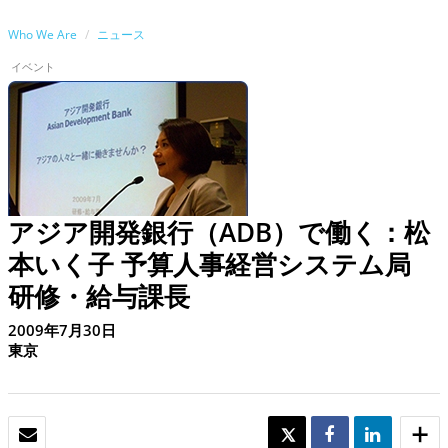
Who We Are
ニュース
イベント
アジア開発銀行（ADB）で働く：松
本いく子 予算人事経営システム局
研修・給与課長
2009年7月30日
東京
Eメール
TWEET
SHARE
SHARE