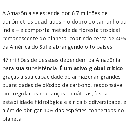
a
A Amazônia se estende por 6,7 milhões de
EDS
quilômetros quadrados – o dobro do tamanho da
Índia – e comporta metade da floresta tropical
Sub
remanescente do planeta, cobrindo cerca de 40%
navigation
da América do Sul e abrangendo oito países.
selecting
page
47 milhões de pessoas dependem da Amazônia
para sua subsistência.
É um ativo global crítico
option,
graças à sua capacidade de armazenar grandes
leaving
quantidades de dióxido de carbono, responsável
por regular as mudanças climáticas, à sua
this
estabilidade hidrológica e à rica biodiversidade, e
page
além de abrigar 10% das espécies conhecidas no
planeta.