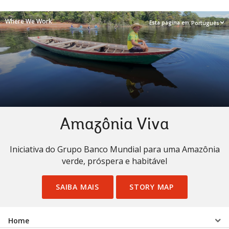
Where We Work
Esta página em:
Português
Amazônia Viva
Iniciativa do Grupo Banco Mundial para uma Amazônia
verde, próspera e habitável
SAIBA MAIS
STORY MAP
Select
Home