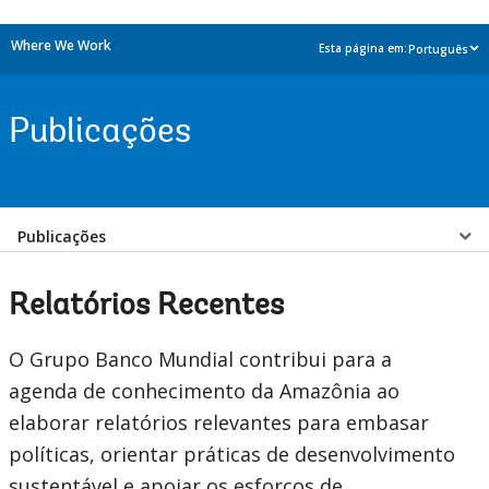
Where We Work
Esta página em:
Português
Publicações
Select
Publicações
a
Relatórios Recentes
EDS
O Grupo Banco Mundial contribui para a
Sub
agenda de conhecimento da Amazônia ao
elaborar relatórios relevantes para embasar
navigation
políticas, orientar práticas de desenvolvimento
selecting
page
sustentável e apoiar os esforços de