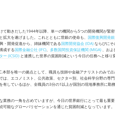
けて動きだした1944年以降、単一の機関から5つの開発機関が緊
と拡大を遂げました。これとともに世銀の使命も、
国際復興開発銀
興・開発促進から、姉妹機関である
国際開発協会 (IDA)
ならびにそ
構成する
国際金融公社 (IFC)
、
多数国間投資保証機関 (MIGA)
、およ
(ICSID)
と連携した世界の貧困削減という今日の任務へと移り
.C.本部を唯一の拠点として、職員も技師や金融アナリストのみで占
では、エコノミスト、公共政策、セクター別、社会科学分野の専門
を有しているほか、全職員の3分の1以上が国別の現地事務所に勤
な業務の一角を占めていますが、今日の世界銀行にとって最も重要
続可能なグローバリゼーションを通じた貧困削減となっています。