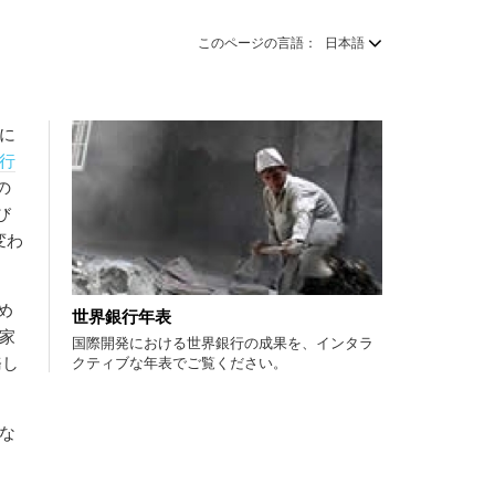
このページの言語：
日本語
密に
行
の
び
変わ
め
世界銀行年表
家
国際開発における世界銀行の成果を、インタラ
務し
クティブな年表でご覧ください。
な