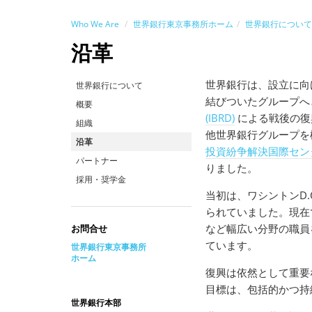
Who We Are
世界銀行東京事務所ホーム
世界銀行について
沿革
世界銀行は、設立に向
世界銀行について
結びついたグループへ
概要
(IBRD)
による戦後の復
組織
他世界銀行グループを
沿革
投資紛争解決国際センター 
パートナー
りました。
採用・奨学金
当初は、ワシントンD
られていました。現在
など幅広い分野の職員
お問合せ
ています。
世界銀行東京事務所
ホーム
復興は依然として重要
目標は、包括的かつ持
世界銀行本部