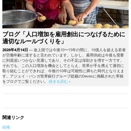
ブログ「人口増加を雇用創出につなげるために
適切なルールづくりを」
2026年4月14日
— 途上国では今後10〜15年の間に、10億人を超える若者
が労働年齢に達すると言われています。しかし、雇用供給は今後も需要
に到底追いつかない見通しであり、その不足は深刻さを増す一方です。
それでも、この人口増加を機会としてとらえ、世界が手を携えて適切に
取り組むことができれば、今後の10年は可能性に満ちた時代となりえま
す。アジェイ・バンガ世界銀行グループ総裁のDevexに掲載された寄稿
をブログでご覧ください。
続きを読む »
関連リンク
組織