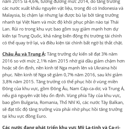
năm 2015 là 4,6%, tương đương mức 2014, do tăng trưởng
các nước xuất khẩu nguyên vật liệu, trong đó có Indonesia và
Malaysia, bị chậm lại nhưng lại được bù lại bởi tăng trưởng
nhanh tại Việt Nam và mức độ khôi phục phần nào tại Thái
Lan. Rủi ro trong khu vực bao gồm suy giảm mạnh hơn dự
kiến tại Trung Quốc, khả năng biến động thị trường tài chính
có thể quay trở lại, và điều kiện tài chính bất ngờ bị thắt chặt.
Châu Âu và Trung Á
:
Tăng trưởng dự kiến sẽ đạt 3% năm
2016 so với mức 2,1% năm 2015 nhờ giá dầu giảm chậm hơn
hoặc sẽ ổn định, nền kinh tế Nga mạnh lên và Ukraina hồi
phục. Nền kinh tế Nga sẽ giảm 0,7% năm 2016, sau khi giảm
3,8% năm 2015. Tăng trưởng có thể phục hồi ở vùng miền
Đông của khu vực, gồm Đông Âu, Nam Cáp-ca-dơ, và Trung Á,
nếu giá nguyên vật liệu ổn định. Vùng phía Tây của khu vực,
bao gồm Bulgaria, Romania, Thổ Nhĩ Kì, các nước Tây Balkan,
sẽ đạt tốc độ tăng trưởng vừa phải nhờ phục hồi tăng trưởng
tại khu vực đồng Euro.
Các nước đang phát triển khu vực Mỹ La-tinh và Ca-ri-