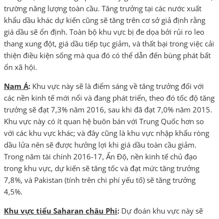
trường năng lượng toàn cầu. Tăng trưởng tại các nước xuất
khẩu dầu khác dự kiến cũng sẽ tăng trên cơ sở giả định rằng
giá dầu sẽ ổn định. Toàn bộ khu vực bị đe dọa bởi rủi ro leo
thang xung đột, giá dầu tiếp tục giảm, và thất bại trong việc cải
thiện điều kiện sống mà qua đó có thể dẫn đến bùng phát bất
ổn xã hội.
Nam Á
:
Khu vực này sẽ là điểm sáng
về tăng trưởng đối với
các nền kinh tế mới nổi và đang phát triển, theo đó tốc độ tăng
trưởng sẽ đạt 7,3% năm 2016, sau khi đã đạt 7,0% năm 2015.
Khu vực này có ít quan hệ buôn bán với Trung Quốc hơn so
với các khu vực khác; và đây cũng là khu vực nhập khẩu ròng
dầu lửa nên sẽ được hưởng lợi khi giá dầu toàn cầu giảm.
Trong năm tài chính 2016-17, Ấn Độ, nền kinh tế chủ đạo
trong khu vực, dự kiến sẽ tăng tốc và đạt mức tăng trưởng
7,8%, và Pakistan (tính trên chi phí yếu tố) sẽ tăng trưởng
4,5%.
Khu vực tiểu Saharan châu Phi
:
Dự đoán khu vực này sẽ