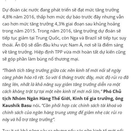
Dự đoán các nước đang phát triển sẽ đạt mức tăng trưởng
4,8% năm 2016, thấp hơn mức dự báo trước đây nhưng vẫn
cao hơn mức tăng trưởng 4,3% giai đoạn sau khủng hoảng
trong năm 2015. Trong năm 2016, tăng trưởng dự đoán sẽ
tiếp tục giảm tại Trung Quốc, còn Nga và Brazil sẽ tiếp tục suy
thoái. Ấn Độ sẽ dẫn đầu khu vực Nam Á, nơi sẽ là điểm sáng
về tăng trưởng. Hiệp định TPP vừa mới hoàn tất dự kiến cũng
sẽ góp phần làm bùng nổ thương mại.
“Thành tích tăng trưởng giữa các nền kinh tế mới nổi sẽ ngày
càng phân hóa rõ rệt. So với 6 tháng trước đây, mức độ rủi ro đã
tăng lên, nhất là khả năng suy giảm tăng trưởng diễn ra một
cách không trật tự tại một nền kinh tế mới nổi lớn,”
Phó Chủ
tịch Nhóm Ngân Hàng Thế Giới, Kinh tế gia trưởng, ông
Kaushik Basu
nói
.
“Cần phối hợp các chính sách tài khoá và
chính sách của ngân hàng trung ương để giảm nhẹ các rủi ro
này và hỗ trợ tăng trưởng”.
Tuy ít có khả năng xảy ra nhưng nếu các nền kinh tế mới nổi