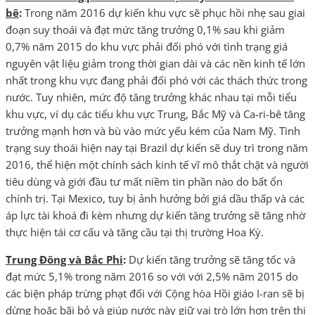
bê
:
Trong năm 2016 dự kiến khu vực sẽ phục hồi nhẹ sau giai
đoạn suy thoái và đạt mức tăng trưởng 0,1% sau khi giảm
0,7% năm 2015 do khu vực phải đối phó với tình trạng giá
nguyên vật liệu giảm trong thời gian dài và các nền kinh tế lớn
nhất trong khu vực đang phải đối phó với các thách thức trong
nước. Tuy nhiên, mức độ tăng trưởng khác nhau tại mỗi tiểu
khu vực, ví dụ các tiểu khu vực Trung, Bắc Mỹ và Ca-ri-bê tăng
trưởng mạnh hơn và bù vào mức yếu kém của Nam Mỹ. Tình
trạng suy thoái hiện nay tại Brazil dự kiến sẽ duy trì trong năm
2016, thể hiện một chính sách kinh tế vĩ mô thắt chặt và người
tiêu dùng và giới đầu tư mất niềm tin phần nào do bất ổn
chính trị. Tại Mexico, tuy bị ảnh hưởng bởi giá dầu thấp và các
áp lực tài khoá đi kèm nhưng dự kiến tăng trưởng sẽ tăng nhờ
thực hiện tái cơ cấu và tăng cầu tại thị trường Hoa Kỳ.
Trung Đông và Bắc Phi
:
Dự kiến tăng trưởng sẽ tăng tốc và
đạt mức 5,1% trong năm 2016 so với với 2,5% năm 2015 do
các biện pháp trừng phạt đối với Cộng hòa Hồi giáo I-ran sẽ bị
dừng hoặc bãi bỏ và giúp nước này giữ vai trò lớn hơn trên thị