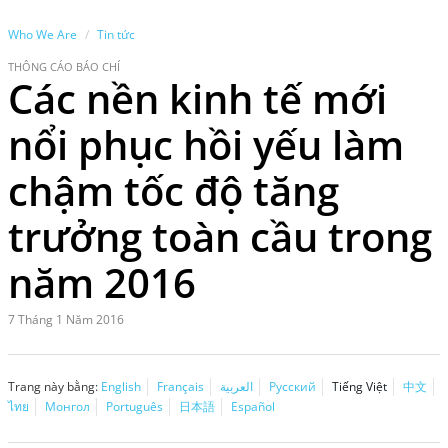
Who We Are
Tin tức
THÔNG CÁO BÁO CHÍ
Các nền kinh tế mới
nổi phục hồi yếu làm
chậm tốc độ tăng
trưởng toàn cầu trong
năm 2016
7 Tháng 1 Năm 2016
Trang này bằng:
English
Français
العربية
Русский
Tiếng Việt
中文
ไทย
Монгол
Português
日本語
Español