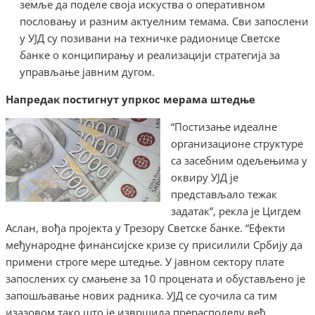
земље да поделе своја искуства о оперативном
пословању и разним актуелним темама. Сви запослени
у УЈД су позивани на техничке радионице Светске
банке о конципирању и реализацији стратегија за
управљање јавним дугом.
Напредак постигнут упркос мерама штедње
“Постизање идеалне
организационе структуре
са засебним одељењима у
оквиру УЈД је
представљало тежак
задатак”, рекла је Цигдем
Аслан, вођа пројекта у Трезору Светске банке. “Ефекти
међународне финансијске кризе су присилили Србију да
примени строге мере штедње. У јавном сектору плате
запослених су смањене за 10 процената и обустављено је
запошљавање нових радника. УЈД се суочила са тим
изазовом тако што је извршила прерасподелу већ