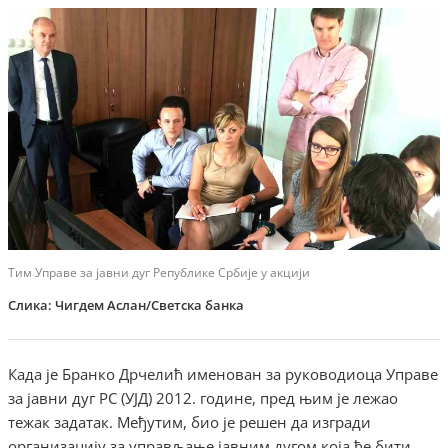
Тим Управе за јавни дуг Рeпублике Србије у акцији
Слика: Чигдем Аслан/Светска банка
Када је Бранко Дрчелић именован за руководиоца Управе
за јавни дуг РС (УЈД) 2012. године, пред њим је лежао
тежак задатак. Међутим, био је решен да изгради
организацију за управљање јавним дугом која ће бити