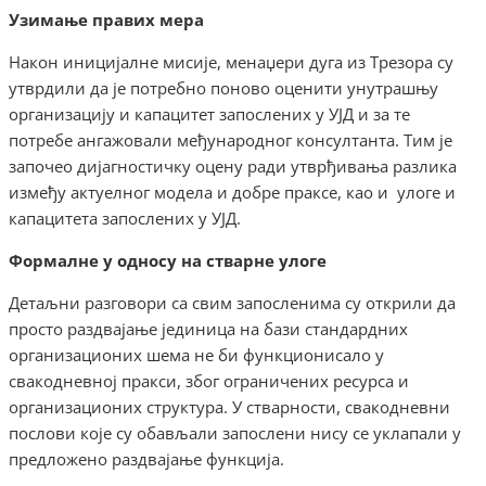
Узимање правих мера
Након иницијалне мисије, менаџери дуга из Трезора су
утврдили да је потребно поново оценити унутрашњу
организацију и капацитет запослених у УЈД и за те
потребе ангажовали међународног консултанта. Тим је
започео дијагностичку оцену ради утврђивања разлика
између актуелног модела и добре праксе, као и улоге и
капацитета запослених у УЈД.
Формалне у односу на стварне улоге
Детаљни разговори са свим запосленима су открили да
просто раздвајање јединица на бази стандардних
организационих шема не би функционисало у
свакодневној пракси, због ограничених ресурса и
организационих структура. У стварности, свакодневни
послови које су обављали запослени нису се уклапали у
предложено раздвајање функција.