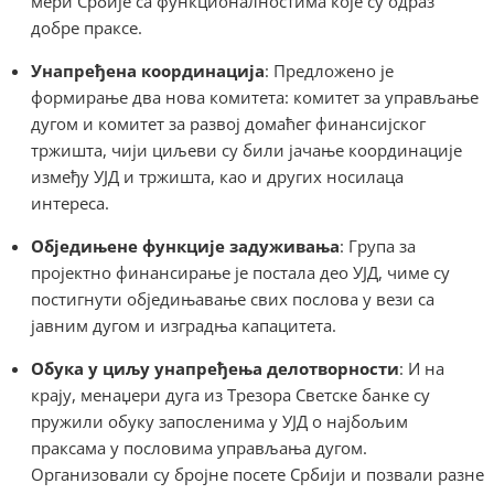
мери Србије са функционалностима које су одраз
добре праксе.
Унапређена координација
: Предложено је
формирање два нова комитета: комитет за управљање
дугом и комитет за развој домаћег финансијског
тржишта, чији циљеви су били јачање координације
између УЈД и тржишта, као и других носилаца
интереса.
Обједињене функције задуживања
: Група за
пројектно финансирање је постала део УЈД, чиме су
постигнути обједињавање свих послова у вези са
јавним дугом и изградња капацитета.
Обука у циљу унапређења делотворности
: И на
крају, менаџери дуга из Трезора Светске банке су
пружили обуку запосленима у УЈД о најбољим
праксама у пословима управљања дугом.
Организовали су бројне посете Србији и позвали разне