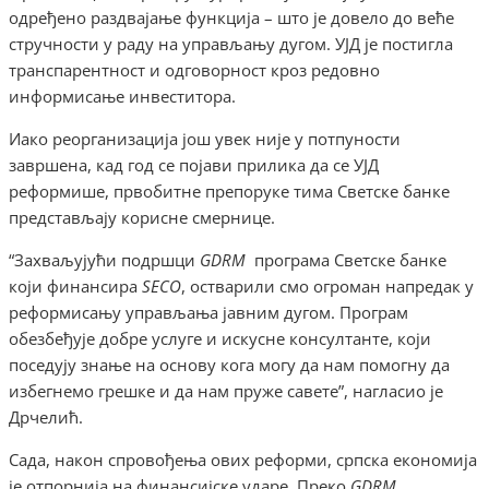
одређено раздвајање функција – што је довело до веће
стручности у раду на управљању дугом. УЈД је постигла
транспарентност и одговорност кроз редовно
информисање инвеститора.
Иако реорганизација још увек није у потпуности
завршена, кад год се појави прилика да се УЈД
реформише, првобитне препоруке тима Светске банке
представљају корисне смернице.
“Захваљујући подршци
GDRM
програма Светске банке
који финансира
SECO
, остварили смо огроман напредак у
реформисању управљања јавним дугом. Програм
обезбеђује добре услуге и искусне консултанте, који
поседују знање на основу кога могу да нам помогну да
избегнемо грешке и да нам пруже савете”, нагласио је
Дрчелић.
Сада, након спровођења ових реформи, српска економија
је отпорнија на финансијске ударе. Преко
GDRM