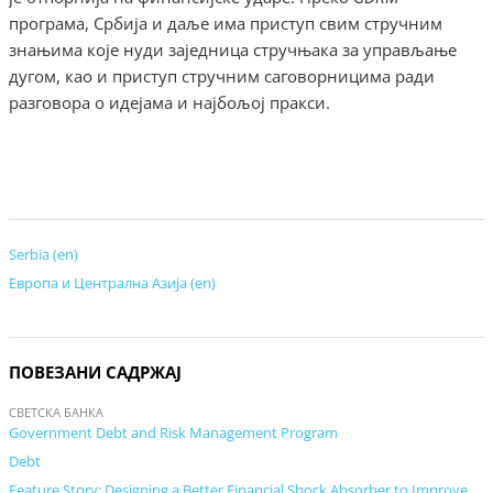
програма, Србија и даље има приступ свим стручним
знањима које нуди заједница стручњака за управљање
дугом, као и приступ стручним саговорницима ради
разговора о идејама и најбољој пракси.
Serbia (en)
Европа и Централна Азија (en)
ПОВЕЗАНИ САДРЖАЈ
СВЕТСКА БАНКА
Government Debt and Risk Management Program
Debt
Feature Story: Designing a Better Financial Shock Absorber to Improve