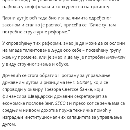
најбоља у својој класи и конкурентна на тржишту.
“Јавни дуг је већ тада био изнад лимита одређеног
законом и стално је растао”, присећа се. “Биле су нам
потребне структурне реформе.”
У спровођењу тих реформи, знао је да може да се ослони
на младе талентоване људе око себе – посвећену групу
жељну промена, али је знао и да му је потребан
кноw-хоw
,
у виду стручног знања и обуке.
Дрчелић се стога обратио Програму за управљање
државним дугом и ризицима (енг.
GDRM
), који се
спроводи у оквиру Трезора Светске банке, који
финансира Швајцарски државни секретаријат за
економске послове (енг.
SECO
) и преко ког се земљама са
средњим нивоом дохотка пружа техничка помоћ у
изградњи институционалних капацитета за управљање
дугом.