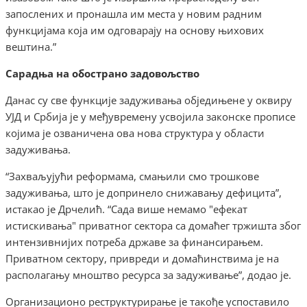
запослених и пронашла им места у новим радним
функцијама која им одговарају на основу њихових
вештина.”
Сарадња на обострано задовољство
Данас су све функције задуживања обједињене у оквиру
УЈД и Србија је у међувремену усвојила законске прописе
којима је озваничена ова нова структура у области
задуживања.
“Захваљујући реформама, смањили смо трошкове
задуживања, што је допринело снижавању дефицита”,
истакао је Дрчелић. “Сада више немамо "ефекат
истискивања" приватног сектора са домаћег тржишта због
интензивнијих потреба државе за финансирањем.
Приватном сектору, привреди и домаћинствима је на
располагању мноштво ресурса за задуживање”, додао је.
Организационо реструктурирање је такође успоставило