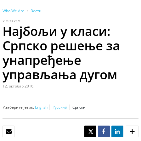
Who We Are
Вести
У ФОКУСУ
Најбољи у класи:
Српско решење за
унапређење
управљања дугом
12. октобар 2016.
Изаберите језик:
English
Русский
Српски
ПОШАЉИ
TWEET
SHARE
SHARE