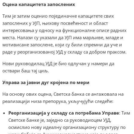
Оцена капацитета запослених
Тим је затим оценио појединачне капацитете свих
запослених у УЈП, њихову посвећеност и област
интересовања у односу на функционалне описе радних
места. Налази су указали да УЈП има марљиве, младе и
мотивисане запослене, који су били спремни да уче и
раде у реорганизованој УЈД у складу са добром праксом.
Нови руководилац УЈД је био одлучан у намери да
оствари баш тај циљ.
Управа за јавни дуг кројена по мери
На основу ових оцена, Светска банка се ангажовала на
реализацији низа препорука, укључујући следеће:
Реорганизација у складу са потребама Управе
: Тим
Светске банке је, заједно са руководиоцем УЈД,
осмислио нову идеалну организациону структуру по